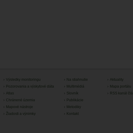
Výsledky monitoringu
Na stiahnutie
Aktuality
Pozorovania a výskytové dáta
Multimédiá
Mapa portálu
Atlas
Slovník
RSS kanál čl
Chránené územia
Publikácie
Mapové nástroje
Metodiky
Žiadosti a výnimky
Kontakt