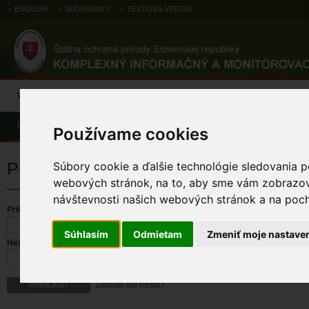
ENGLISH
SLOVENSKY
TEXTOVÁ VERZIA
Výsledky monitoringu
Pozorovania a výskytové dáta
Atlas
C
Úvod
Používame cookies
Prihlásenie
Súbory cookie a ďalšie technológie sledovania p
webových stránok, na to, aby sme vám zobrazova
návštevnosti našich webových stránok a na pocho
Prihlasovacie meno
Súhlasím
Odmietam
Zmeniť moje nastave
Heslo
Zabudli ste heslo?