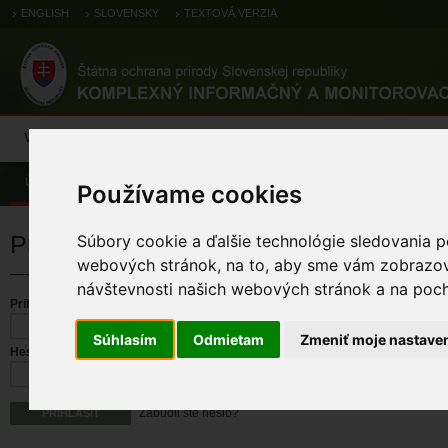
ENGLISH
SLOVENSKY
TEXTOVÁ VERZIA
Výsledky monitoringu
Pozorovania a výskytové dáta
Atlas
C
Úvod
Používame cookies
Prihlásenie
Súbory cookie a ďalšie technológie sledovania p
webových stránok, na to, aby sme vám zobrazova
návštevnosti našich webových stránok a na pocho
Prihlasovacie meno
Súhlasím
Odmietam
Zmeniť moje nastave
Heslo
Zabudli ste heslo?