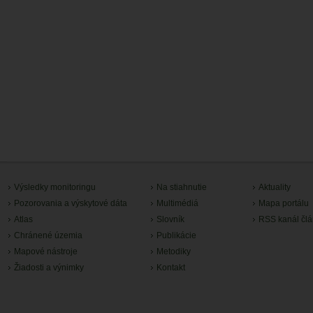
Výsledky monitoringu
Na stiahnutie
Aktuality
Pozorovania a výskytové dáta
Multimédiá
Mapa portálu
Atlas
Slovník
RSS kanál čl
Chránené územia
Publikácie
Mapové nástroje
Metodiky
Žiadosti a výnimky
Kontakt