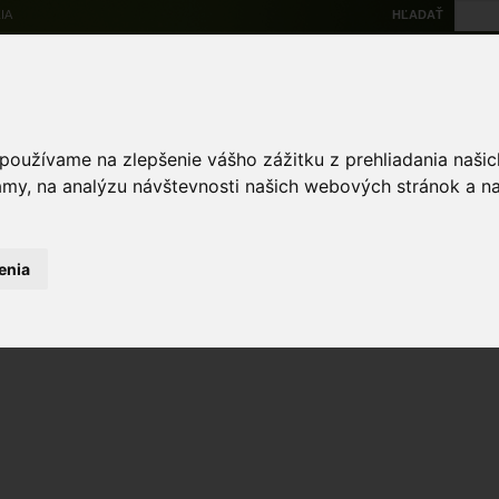
IA
HĽADAŤ
Na stiahnutie
Multi
výskytové dáta
Atlas
Chránené územia
Mapové nástroje
Žiad
 používame na zlepšenie vášho zážitku z prehliadania naš
amy, na analýzu návštevnosti našich webových stránok a na
enia