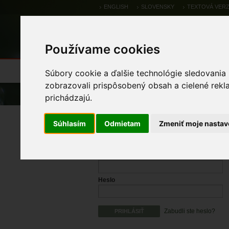
ENGLISH
SLOVENSKY
TEXTOVÁ VERZ
Používame cookies
Výsledky monitoringu
Pozorovania a 
Súbory cookie a ďalšie technológie sledovania
zobrazovali prispôsobený obsah a cielené rekl
Úvod
prichádzajú.
Prihlásenie
Súhlasím
Odmietam
Zmeniť moje nastav
Prihlasovacie meno
Heslo
Zabudli ste heslo?