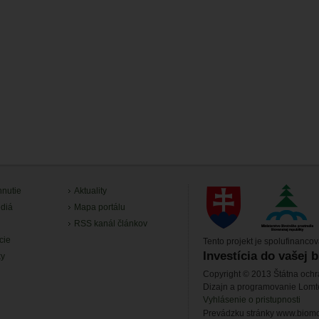
hnutie
Aktuality
diá
Mapa portálu
RSS kanál článkov
cie
Tento projekt je spolufinanco
Investícia do vašej 
ky
Copyright © 2013 Štátna ochr
Dizajn a programovanie Lom
Vyhlásenie o pristupnosti
Prevádzku stránky www.biomon