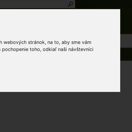
Prihlásenie
Registrácia
médiá
Slovník
Publikácie
Metodiky
Kontakt
osti a výnimky
ich webových stránok, na to, aby sme vám
 pochopenie toho, odkiaľ naši návštevníci