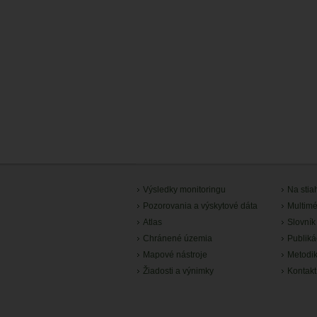
Výsledky monitoringu
Na stia
Pozorovania a výskytové dáta
Multimé
Atlas
Slovník
Chránené územia
Publiká
Mapové nástroje
Metodi
Žiadosti a výnimky
Kontakt