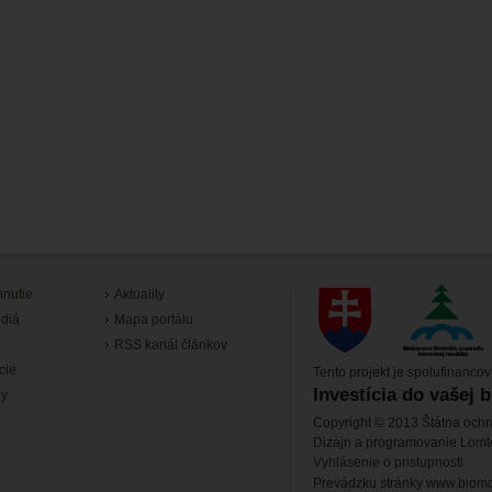
hnutie
Aktuality
diá
Mapa portálu
RSS kanál článkov
cie
Tento projekt je spolufinanco
Investícia do vašej 
ky
Copyright © 2013 Štátna ochr
Dizajn a programovanie Lom
Vyhlásenie o pristupnosti
Prevádzku stránky www.biomon