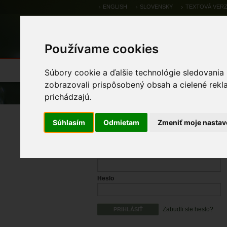
ENGLISH
SLOVENSKY
TEXTOVÁ VERZ
Používame cookies
Výsledky monitoringu
Pozorovania a 
Súbory cookie a ďalšie technológie sledovania
zobrazovali prispôsobený obsah a cielené rekl
Úvod
prichádzajú.
Prihlásenie
Súhlasím
Odmietam
Zmeniť moje nastav
Prihlasovacie meno
Heslo
Zabudli ste heslo?