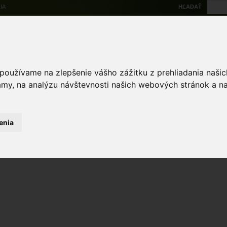
IA
HĽADAŤ
Na stiahnutie
Multi
výskytové dáta
Atlas
Chránené územia
Mapové nástroje
Žiad
 používame na zlepšenie vášho zážitku z prehliadania naš
amy, na analýzu návštevnosti našich webových stránok a na
enia