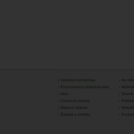
Výsledky monitoringu
Na stia
Pozorovania a výskytové dáta
Multimé
Atlas
Slovník
Chránené územia
Publiká
Mapové nástroje
Metodi
Žiadosti a výnimky
Kontakt