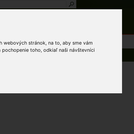
Prihlásenie
Registrácia
médiá
Slovník
Publikácie
Metodiky
Kontakt
osti a výnimky
ich webových stránok, na to, aby sme vám
 pochopenie toho, odkiaľ naši návštevníci