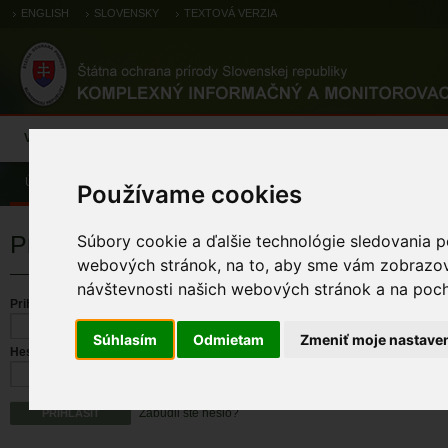
ENGLISH
SLOVENSKY
TEXTOVÁ VERZIA
Výsledky monitoringu
Pozorovania a výskytové dáta
Atlas
C
Úvod
Používame cookies
Prihlásenie
Súbory cookie a ďalšie technológie sledovania p
webových stránok, na to, aby sme vám zobrazova
návštevnosti našich webových stránok a na pocho
Prihlasovacie meno
Súhlasím
Odmietam
Zmeniť moje nastave
Heslo
Zabudli ste heslo?