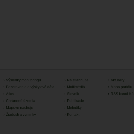
Výsledky monitoringu
Na stiahnutie
Aktuality
Pozorovania a výskytové dáta
Multimédiá
Mapa portálu
Atlas
Slovník
RSS kanál čl
Chránené územia
Publikácie
Mapové nástroje
Metodiky
Žiadosti a výnimky
Kontakt