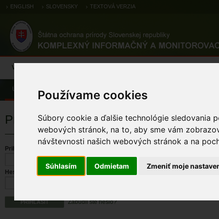
ENGLISH
SLOVENSKY
TEXTOVÁ VERZIA
Výsledky monitoringu
Pozorovania a výskytové dáta
Atlas
C
Úvod
Používame cookies
Prihlásenie
Súbory cookie a ďalšie technológie sledovania p
webových stránok, na to, aby sme vám zobrazova
návštevnosti našich webových stránok a na pocho
Prihlasovacie meno
Súhlasím
Odmietam
Zmeniť moje nastave
Heslo
Zabudli ste heslo?