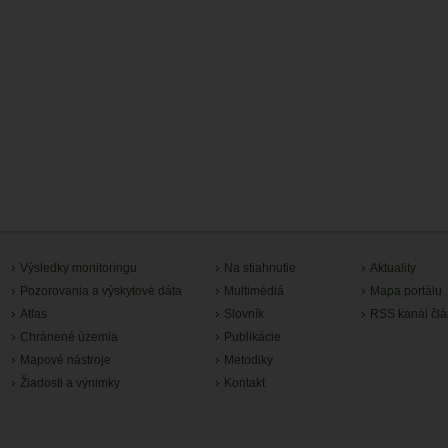
Výsledky monitoringu
Na stiahnutie
Aktuality
Pozorovania a výskytové dáta
Multimédiá
Mapa portálu
Atlas
Slovník
RSS kanál čl
Chránené územia
Publikácie
Mapové nástroje
Metodiky
Žiadosti a výnimky
Kontakt