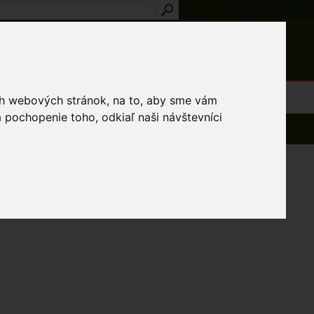
Prihlásenie
Registrácia
médiá
Slovník
Publikácie
Metodiky
Kontakt
osti a výnimky
ich webových stránok, na to, aby sme vám
 pochopenie toho, odkiaľ naši návštevníci