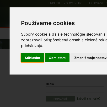
ENGLISH
SLOVENSKY
TEXTOVÁ VERZ
Používame cookies
Výsledky monitoringu
Pozorovania a 
Súbory cookie a ďalšie technológie sledovania
zobrazovali prispôsobený obsah a cielené rekl
Úvod
prichádzajú.
Prihlásenie
Súhlasím
Odmietam
Zmeniť moje nastav
Prihlasovacie meno
Heslo
Zabudli ste heslo?