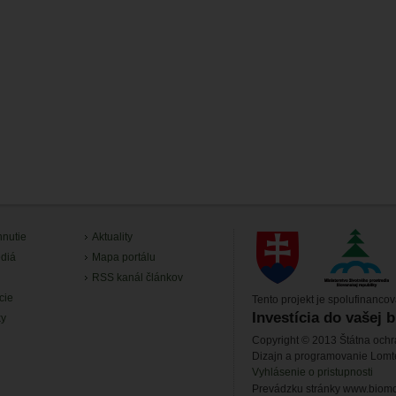
hnutie
Aktuality
diá
Mapa portálu
RSS kanál článkov
cie
Tento projekt je spolufinanco
Investícia do vašej 
ky
Copyright © 2013 Štátna ochr
Dizajn a programovanie Lom
Vyhlásenie o pristupnosti
Prevádzku stránky www.biomon