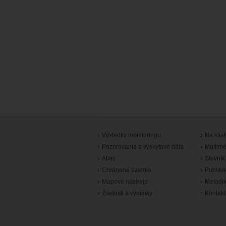
Výsledky monitoringu
Na stia
Pozorovania a výskytové dáta
Multimé
Atlas
Slovník
Chránené územia
Publiká
Mapové nástroje
Metodi
Žiadosti a výnimky
Kontakt