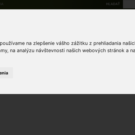
IA
HĽADAŤ
Na stiahnutie
Multi
výskytové dáta
Atlas
Chránené územia
Mapové nástroje
Žiad
 používame na zlepšenie vášho zážitku z prehliadania naš
amy, na analýzu návštevnosti našich webových stránok a na
enia