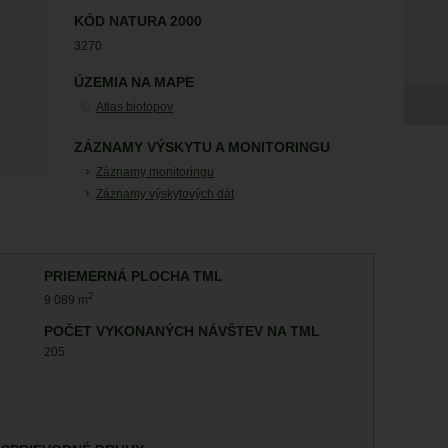
KÓD NATURA 2000
3270
ÚZEMIA NA MAPE
Atlas biotopov
ZÁZNAMY VÝSKYTU A MONITORINGU
Záznamy monitoringu
Záznamy výskytových dát
PRIEMERNÁ PLOCHA TML
2
9 089 m
POČET VYKONANÝCH NÁVŠTEV NA TML
205