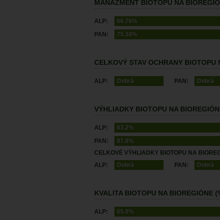
MANAŽMENT BIOTOPU NA BIOREGIÓ
ALP:
66.76%
PAN:
75.38%
CELKOVÝ STAV OCHRANY BIOTOPU 
ALP:
Dobrá
PAN:
Dobrá
VÝHLIADKY BIOTOPU NA BIOREGIÓN
ALP:
63.2%
PAN:
87.8%
CELKOVÉ VÝHLIADKY BIOTOPU NA BIORE
ALP:
Dobrá
PAN:
Dobrá
KVALITA BIOTOPU NA BIOREGIÓNE (
ALP:
65.0%