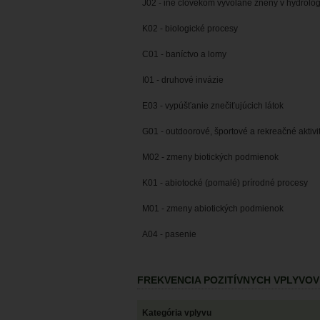
J02 - iné človekom vyvolané zneny v hydrol
K02 - biologické procesy
C01 - baníctvo a lomy
I01 - druhové invázie
E03 - vypúšťanie znečiťujúcich látok
G01 - outdoorové, športové a rekreačné aktivi
M02 - zmeny biotických podmienok
K01 - abiotocké (pomalé) prírodné procesy
M01 - zmeny abiotických podmienok
A04 - pasenie
FREKVENCIA POZITÍVNYCH VPLYVO
Kategória vplyvu