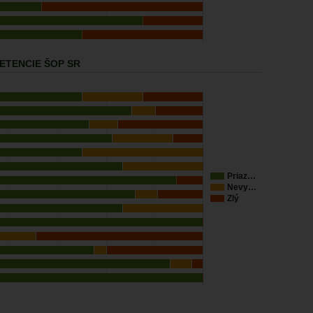
ETENCIE ŠOP SR
Priaz…
Nevy…
Zlý