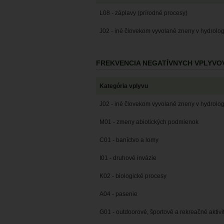
L08 - záplavy (prírodné procesy)
J02 - iné človekom vyvolané zneny v hydrol
FREKVENCIA NEGATÍVNYCH VPLYVO
Kategória vplyvu
J02 - iné človekom vyvolané zneny v hydrol
M01 - zmeny abiotických podmienok
C01 - baníctvo a lomy
I01 - druhové invázie
K02 - biologické procesy
A04 - pasenie
G01 - outdoorové, športové a rekreačné aktivi