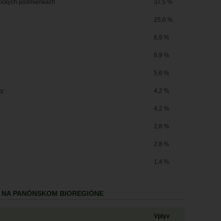
ogických podmienkach
37,5 %
25,0 %
6,9 %
6,9 %
5,6 %
ty
4,2 %
4,2 %
2,8 %
2,8 %
1,4 %
V NA PANÓNSKOM BIOREGIÓNE
Vplyv