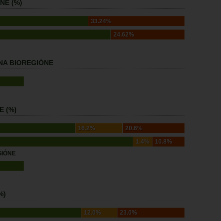
NE (%)
33.24%
24.62%
NA BIOREGIÓNE
E (%)
16.2%
20.6%
1.4%
10.8%
GIÓNE
%)
12.0%
23.0%