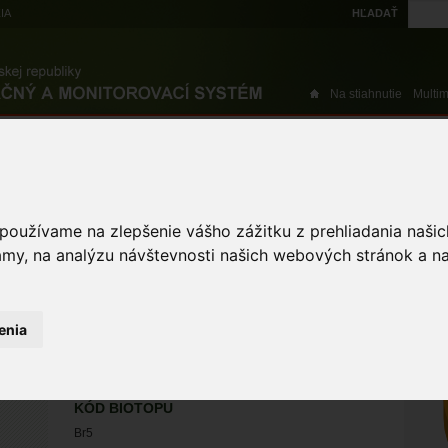
IA
HĽADAŤ
Na stiahnutie
Multi
výskytové dáta
Atlas
Chránené územia
Mapové nástroje
Žiad
 používame na zlepšenie vášho zážitku z prehliadania naš
piesocnatými brehmi s
amy, na analýzu návštevnosti našich webových stránok a na
ST
nopodion rubri p.p.
enia
Rieky s bahnitými až piesocnatými
brehmi s vegetáciou zväzov
Chenopodion rubri p.p.
KÓD BIOTOPU
Br5