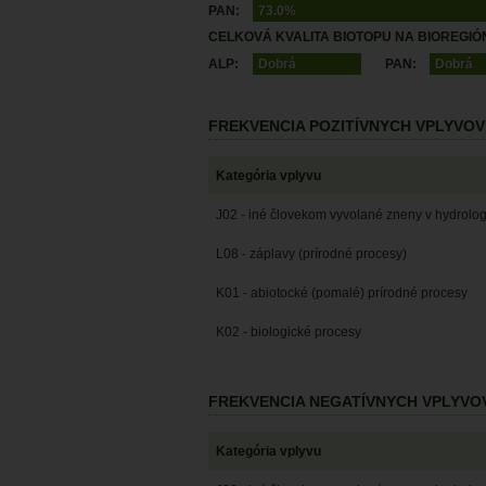
PAN:
73.0%
CELKOVÁ KVALITA BIOTOPU NA BIOREGIÓ
ALP:
Dobrá
PAN:
Dobrá
FREKVENCIA POZITÍVNYCH VPLYVOV
Kategória vplyvu
J02 - iné človekom vyvolané zneny v hydrol
L08 - záplavy (prírodné procesy)
K01 - abiotocké (pomalé) prírodné procesy
K02 - biologické procesy
FREKVENCIA NEGATÍVNYCH VPLYVO
Kategória vplyvu