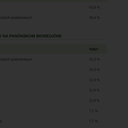
63,6 %
ogických podmienkach
36,4 %
V NA PANÓNSKOM BIOREGIÓNE
Vplyv
ogických podmienkach
31,0 %
14,3 %
11,9 %
11,9 %
11,9 %
7,1 %
ty
7,1 %