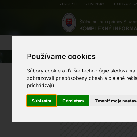
ENGLISH
SLOVENSKY
TEXTOVÁ VERZ
Výsledky monitoringu
Pozorovania a 
Používame cookies
Úvod
Atlas
Atlas biotopov
Súbory cookie a ďalšie technológie sledovania
Rieky s bahnitými až 
zobrazovali prispôsobený obsah a cielené rekl
vegetáciou zväzov Che
prichádzajú.
Súhlasím
Odmietam
Zmeniť moje nastav