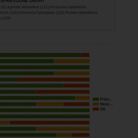
 SPRIEVODNÉ DRUHY
32),Agrostis stolonifera (132),Persicaria lapathifolia
icum (118),Persicaria hydropiper (116),Rumex obtusifolius
a (109)
Priaz…
Nevy…
Zlý