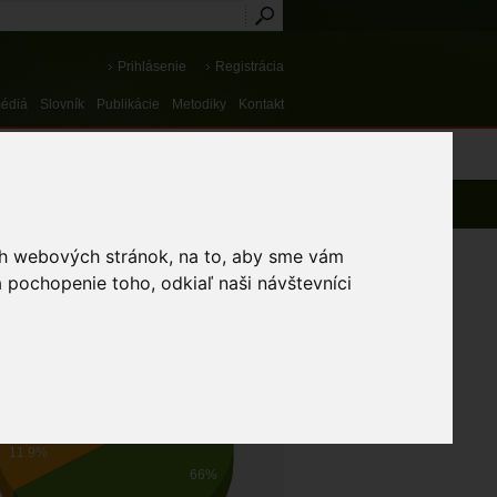
Prihlásenie
Registrácia
médiá
Slovník
Publikácie
Metodiky
Kontakt
osti a výnimky
ich webových stránok, na to, aby sme vám
 pochopenie toho, odkiaľ naši návštevníci
AV OCHRANY BIOTOPU
Priaznivý
Nevyhovujúci
Zlý
22.2%
11.9%
66%