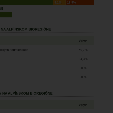
8.1%
18.9%
NE
 NA ALPÍNSKOM BIOREGIÓNE
Vplyv
ogických podmienkach
59,7 %
34,3 %
3,0 %
3,0 %
V NA ALPÍNSKOM BIOREGIÓNE
Vplyv