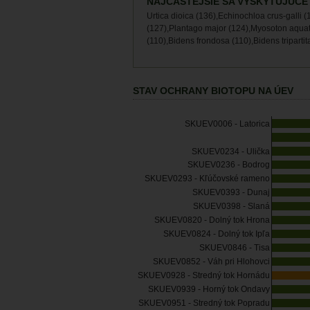
NAJČASTEJŠIE SA VYSKYTUJÚCE
Urtica dioica (136),Echinochloa crus-galli (1
(127),Plantago major (124),Myosoton aquat
(110),Bidens frondosa (110),Bidens tripartit
STAV OCHRANY BIOTOPU NA ÚEV
SKUEV0006 - Latorica
SKUEV0234 - Ulička
SKUEV0236 - Bodrog
SKUEV0293 - Kľúčovské rameno
SKUEV0393 - Dunaj
SKUEV0398 - Slaná
SKUEV0820 - Dolný tok Hrona
SKUEV0824 - Dolný tok Ipľa
SKUEV0846 - Tisa
SKUEV0852 - Váh pri Hlohovci
SKUEV0928 - Stredný tok Hornádu
SKUEV0939 - Horný tok Ondavy
SKUEV0951 - Stredný tok Popradu