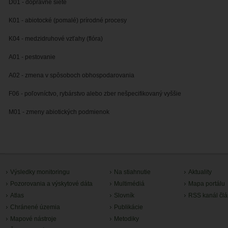
D01 - dopravné siete
K01 - abiotocké (pomalé) prírodné procesy
K04 - medzidruhové vzťahy (flóra)
A01 - pestovanie
A02 - zmena v spôsoboch obhospodarovania
F06 - poľovníctvo, rybárstvo alebo zber nešpecifikovaný vyššie
M01 - zmeny abiotických podmienok
Výsledky monitoringu
Na stiahnutie
Aktuality
Pozorovania a výskytové dáta
Multimédiá
Mapa portálu
Atlas
Slovník
RSS kanál čl
Chránené územia
Publikácie
Mapové nástroje
Metodiky