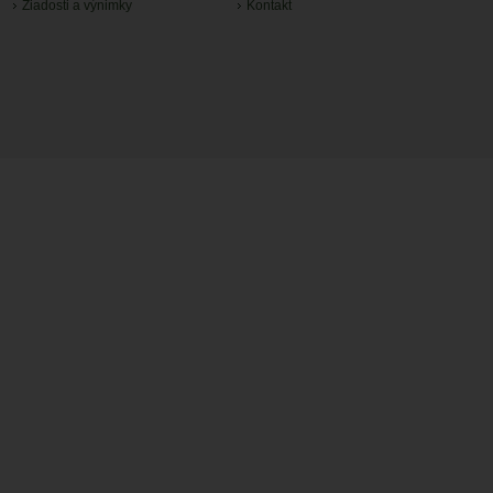
Žiadosti a výnimky
Kontakt