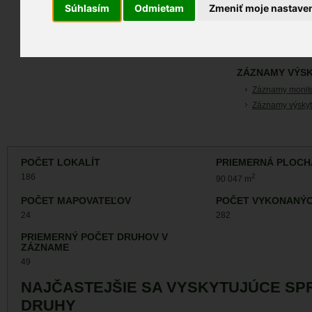
91I0
Súhlasím
Odmietam
Zmeniť moje nastave
ÚZEMIA NA MA
Atlas biotopov
ZÁZNAMY VÝSK
Záznamy monit
Záznamy výskyt
POČET LOKALÍT
PRIEMERNÁ PLOCH
186
2
90 047 m
POČET MAPOVATEĽOV
POČET VYKONANÝC
24
282
PRIEMERNÝ POČET DRUHOV V
ZÁZNAME
49
NAJČASTEJŠIE SA VYSKYTUJÚCE SP
DRUHY