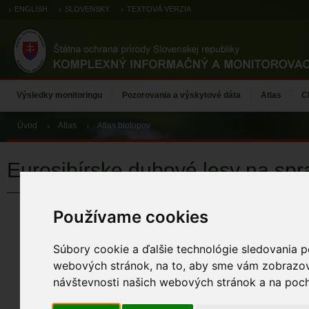
ENGLISH
SLOVENSKY
TEXTOVÁ VERZIA
Výsledky monitoringu
Pozorovania a výskytové dáta
Atlas
C
Úvod
Atlas
Atlas biotopov
Eurosibírske dubové lesy na spr
Používame cookies
Eurosibírske 
piesku
Súbory cookie a ďalšie technológie sledovania p
KÓD BIOTOPU
webových stránok, na to, aby sme vám zobrazova
91I0
návštevnosti našich webových stránok a na pocho
KÓD NATURA 2