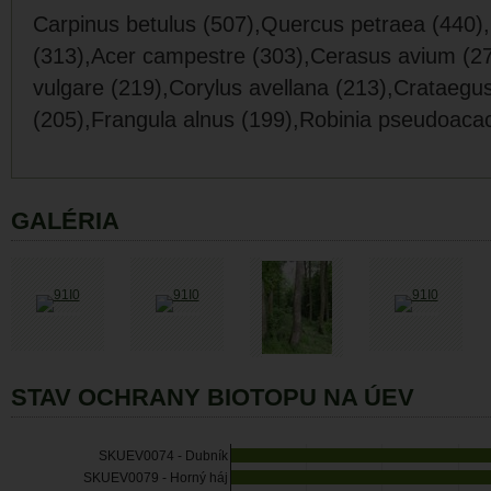
Carpinus betulus (507),Quercus petraea (440),
(313),Acer campestre (303),Cerasus avium (2
vulgare (219),Corylus avellana (213),Crataeg
(205),Frangula alnus (199),Robinia pseudoacac
GALÉRIA
STAV OCHRANY BIOTOPU NA ÚEV
SKUEV0074 - Dubník
SKUEV0079 - Horný háj