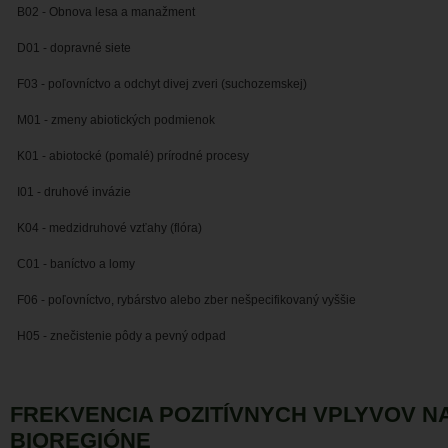
B02 - Obnova lesa a manažment
D01 - dopravné siete
F03 - poľovníctvo a odchyt divej zveri (suchozemskej)
M01 - zmeny abiotických podmienok
K01 - abiotocké (pomalé) prírodné procesy
I01 - druhové invázie
K04 - medzidruhové vzťahy (flóra)
C01 - baníctvo a lomy
F06 - poľovníctvo, rybárstvo alebo zber nešpecifikovaný vyššie
H05 - znečistenie pôdy a pevný odpad
FREKVENCIA POZITÍVNYCH VPLYVOV 
BIOREGIÓNE