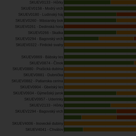
SKUEV0133 - Hôrky
SKUEV0158 - Modrý vrch
SKUEV0180 - Ludinský háj
SKUEV0260 - Mäsiarsky bok
SKUEV0261 - Dedinská hora
SKUEV0266 - Skalka
SKUEV0294 - Bagovský vrch
SKUEV0322 - Fintické svahy
SKUEV0869 - Bábsky les
SKUEV0874 - Člnok
SKUEV0880 - Prašická dubina
SKUEV0881 - Dubnička
SKUEV0882 - Patianska cerina
SKUEV0904 - Gbelský les
SKUEV0934 - Gýmešský jarok
SKUEV0957 - Uderinky
SKUEV2133 - Hôrky
SKUEV2294 - Bagovský vrch
SKUEV4006 - Inovecké dubiny
SKUEV4041 - Chválov