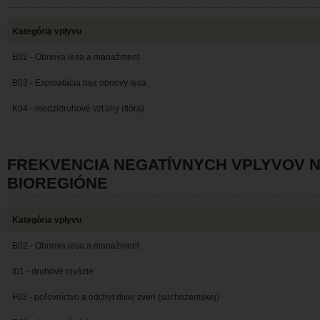
Kategória vplyvu
B02 - Obnova lesa a manažment
B03 - Exploatácia bez obnovy lesa
K04 - medzidruhové vzťahy (flóra)
FREKVENCIA NEGATÍVNYCH VPLYVOV 
BIOREGIÓNE
Kategória vplyvu
B02 - Obnova lesa a manažment
I01 - druhové invázie
F03 - poľovníctvo a odchyt divej zveri (suchozemskej)