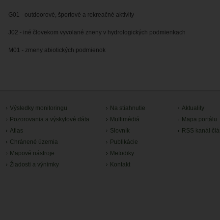
G01 - outdoorové, športové a rekreačné aktivity
J02 - iné človekom vyvolané zneny v hydrologických podmienkach
M01 - zmeny abiotických podmienok
Výsledky monitoringu
Na stiahnutie
Aktuality
Pozorovania a výskytové dáta
Multimédiá
Mapa portálu
Atlas
Slovník
RSS kanál čl
Chránené územia
Publikácie
Mapové nástroje
Metodiky
Žiadosti a výnimky
Kontakt