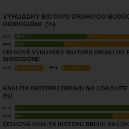
VÝHLIADKY BIOTOPU DRUHU DO BUDÚ
BIOREGIÓNE (%)
ALP:
42.7%
38.6%
PAN:
28.6%
42.9%
CELKOVÉ VÝHLIADKY BIOTOPU DRUHU DO 
BIOREGIÓNE
ALP:
Nevyhovujúca
PAN:
Nevyhovujúca
KVALITA BIOTOPU DRUHU NA LOKALITE
(%)
ALP:
75.7%
PAN:
58.1%
41.9%
CELKOVÁ KVALITA BIOTOPU DRUHU NA LOK