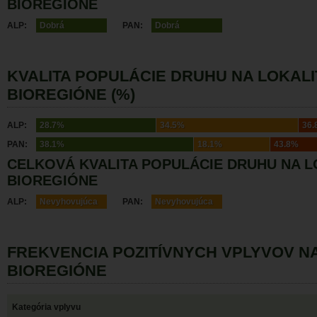
BIOREGIÓNE
ALP:
Dobrá
PAN:
Dobrá
KVALITA POPULÁCIE DRUHU NA LOKALI
BIOREGIÓNE (%)
ALP:
28.7%
34.5%
36.
PAN:
38.1%
18.1%
43.8%
CELKOVÁ KVALITA POPULÁCIE DRUHU NA L
BIOREGIÓNE
ALP:
Nevyhovujúca
PAN:
Nevyhovujúca
FREKVENCIA POZITÍVNYCH VPLYVOV N
BIOREGIÓNE
Kategória vplyvu