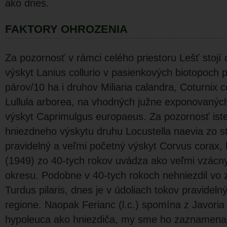
ako dnes.
FAKTORY OHROZENIA
Za pozornosť v rámci celého priestoru Lešť stojí
výskyt Lanius collurio v pasienkových biotopoch p
párov/10 ha i druhov Miliaria calandra, Coturnix c
Lullula arborea, na vhodných južne exponovanýc
výskyt Caprimulgus europaeus. Za pozornosť iste s
hniezdneho výskytu druhu Locustella naevia zo 
pravidelný a veľmi početný výskyt Corvus corax, 
(1949) zo 40-tych rokov uvádza ako veľmi vzácn
okresu. Podobne v 40-tych rokoch nehniezdil vo
Turdus pilaris, dnes je v údoliach tokov pravideln
regione. Naopak Ferianc (l.c.) spomína z Javoria
hypoleuca ako hniezdiča, my sme ho zaznamenali