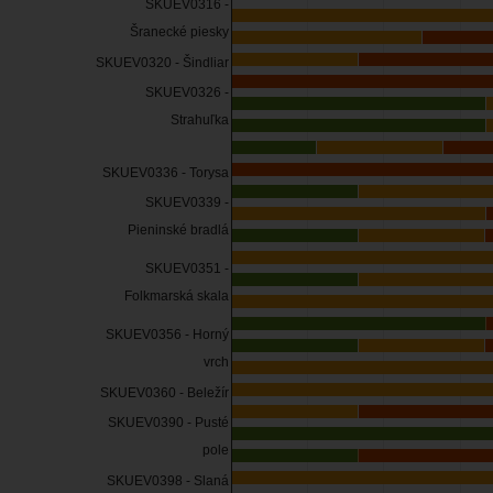
SKUEV0316 -
Šranecké piesky
SKUEV0320 - Šindliar
SKUEV0326 -
Strahuľka
SKUEV0336 - Torysa
SKUEV0339 -
Pieninské bradlá
SKUEV0351 -
Folkmarská skala
SKUEV0356 - Horný
vrch
SKUEV0360 - Beležír
SKUEV0390 - Pusté
pole
SKUEV0398 - Slaná