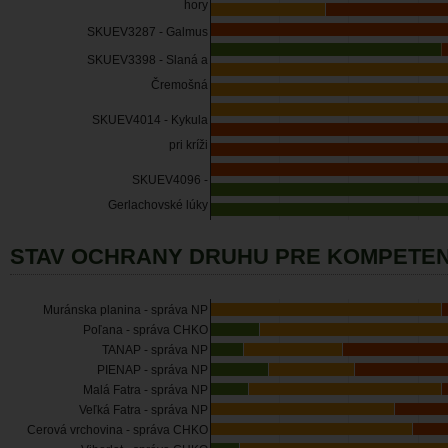
hory
SKUEV3287 - Galmus
SKUEV3398 - Slaná a
Čremošná
SKUEV4014 - Kykula
pri kríži
SKUEV4096 -
Gerlachovské lúky
STAV OCHRANY DRUHU PRE KOMPETEN
Muránska planina - správa NP
Poľana - správa CHKO
TANAP - správa NP
PIENAP - správa NP
Malá Fatra - správa NP
Veľká Fatra - správa NP
Cerová vrchovina - správa CHKO