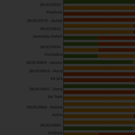
SKUEV0503 -
Predhorie
SKUEV0578 - Jachtár
SKUEV0642 -
Javornícky hrebeň
SKUEV0694 -
Vrchslatina
SKUEV0804 - Javorec
SKUEV0816 - Horný
tok Ipľa
SKUEV0841 - Dolný
tok Tople
SKUEV0860 - Iliašská
dolina
SKUEV0900 -
Uchánok