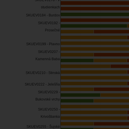
SKUEV0178 - V
studienkach
SKUEV0184 - Burdov
SKUEV0192 -
Prosečné
SKUEV0199 - Plavno
SKUEV0207 -
Kamenná Baba
SKUEV0210 - Stinská
SKUEV0222 - Jelešňa
SKUEV0229 -
Bukovské vrchy
SKUEV0250 -
Krivoštianka
SKUEV0255 - Šujské