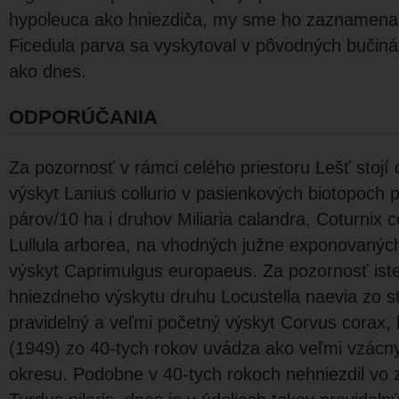
hypoleuca ako hniezdiča, my sme ho zaznamenali
Ficedula parva sa vyskytoval v pôvodných bučin
ako dnes.
ODPORÚČANIA
Za pozornosť v rámci celého priestoru Lešť stojí
výskyt Lanius collurio v pasienkových biotopoch p
párov/10 ha i druhov Miliaria calandra, Coturnix c
Lullula arborea, na vhodných južne exponovanýc
výskyt Caprimulgus europaeus. Za pozornosť iste s
hniezdneho výskytu druhu Locustella naevia zo 
pravidelný a veľmi početný výskyt Corvus corax, 
(1949) zo 40-tych rokov uvádza ako veľmi vzácn
okresu. Podobne v 40-tych rokoch nehniezdil vo