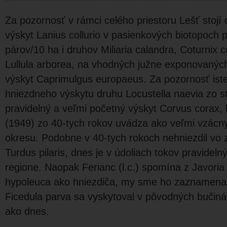
Za pozornosť v rámci celého priestoru Lešť stojí
výskyt Lanius collurio v pasienkových biotopoch p
párov/10 ha i druhov Miliaria calandra, Coturnix c
Lullula arborea, na vhodných južne exponovanýc
výskyt Caprimulgus europaeus. Za pozornosť iste s
hniezdneho výskytu druhu Locustella naevia zo 
pravidelný a veľmi početný výskyt Corvus corax, 
(1949) zo 40-tych rokov uvádza ako veľmi vzácn
okresu. Podobne v 40-tych rokoch nehniezdil vo
Turdus pilaris, dnes je v údoliach tokov pravideln
regione. Naopak Ferianc (l.c.) spomína z Javoria
hypoleuca ako hniezdiča, my sme ho zaznamenali
Ficedula parva sa vyskytoval v pôvodných bučin
ako dnes.