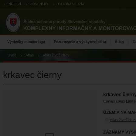
ENGLISH
SLOVENSKY
TEXTOVÁ VERZIA
Výsledky monitoringu
Pozorovania a výskytové dáta
Atlas
C
Úvod
Atlas
Atlas živočíchov
krkavec čierny
krkavec čiern
Corvus corax Linna
ÚZEMIA NA MA
Atlas živočícho
ZÁZNAMY VÝSK