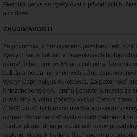
Ficedula parva sa vyskytoval v pôvodných bučin
ako dnes.
ZAUJÍMAVOSTI
Za pozornosť v rámci celého priestoru Lešť stojí
výskyt Lanius collurio v pasienkových biotopoch p
párov/10 ha i druhov Miliaria calandra, Coturnix c
Lullula arborea, na vhodných južne exponovanýc
výskyt Caprimulgus europaeus. Za pozornosť iste s
hniezdneho výskytu druhu Locustella naevia zo 
pravidelný a veľmi početný výskyt Corvus corax, 
(1949) zo 40-tych rokov uvádza ako veľmi vzácn
okresu. Podobne v 40-tych rokoch nehniezdil vo
Turdus pilaris, dnes je v údoliach tokov pravideln
regione. Naopak Ferianc (l.c.) spomína z Javoria