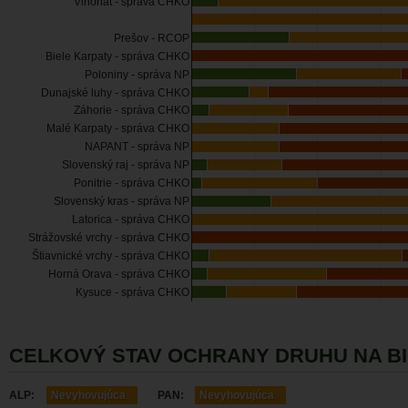
Vihorlat - správa CHKO
Prešov - RCOP
Biele Karpaty - správa CHKO
Poloniny - správa NP
Dunajské luhy - správa CHKO
Záhorie - správa CHKO
Malé Karpaty - správa CHKO
NAPANT - správa NP
Slovenský raj - správa NP
Ponitrie - správa CHKO
Slovenský kras - správa NP
Latorica - správa CHKO
Strážovské vrchy - správa CHKO
Štiavnické vrchy - správa CHKO
Horná Orava - správa CHKO
Kysuce - správa CHKO
CELKOVÝ STAV OCHRANY DRUHU NA B
ALP:
Nevyhovujúca
PAN:
Nevyhovujúca