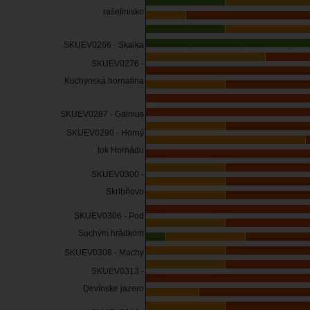
rašelinisko
SKUEV0266 - Skalka
SKUEV0276 -
Kuchynská hornatina
SKUEV0287 - Galmus
SKUEV0290 - Horný
tok Hornádu
SKUEV0300 -
Skribňovo
SKUEV0306 - Pod
Suchým hrádkom
SKUEV0308 - Machy
SKUEV0313 -
Devínske jazero