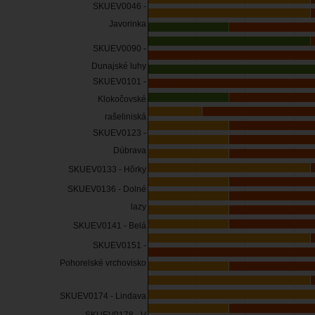
SKUEV0046 -
Javorinka
SKUEV0090 -
Dunajské luhy
SKUEV0101 -
Klokočovské
rašeliniská
SKUEV0123 -
Dúbrava
SKUEV0133 - Hôrky
SKUEV0136 - Dolné
lazy
SKUEV0141 - Belá
SKUEV0151 -
Pohorelské vrchovisko
SKUEV0174 - Lindava