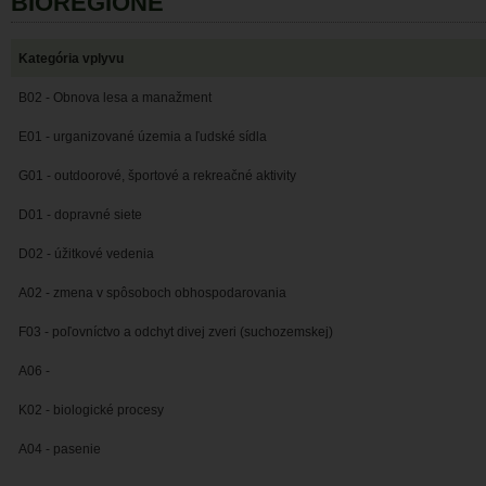
BIOREGIÓNE
Kategória vplyvu
B02 - Obnova lesa a manažment
E01 - urganizované územia a ľudské sídla
G01 - outdoorové, športové a rekreačné aktivity
D01 - dopravné siete
D02 - úžitkové vedenia
A02 - zmena v spôsoboch obhospodarovania
F03 - poľovníctvo a odchyt divej zveri (suchozemskej)
A06 -
K02 - biologické procesy
A04 - pasenie