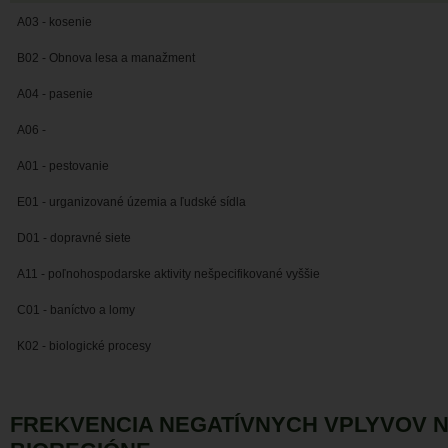
A03 - kosenie
B02 - Obnova lesa a manažment
A04 - pasenie
A06 -
A01 - pestovanie
E01 - urganizované územia a ľudské sídla
D01 - dopravné siete
A11 - poľnohospodarske aktivity nešpecifikované vyššie
C01 - baníctvo a lomy
K02 - biologické procesy
FREKVENCIA NEGATÍVNYCH VPLYVOV 