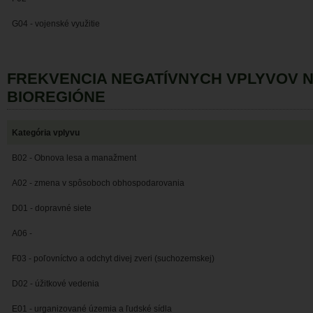
G04 - vojenské využitie
FREKVENCIA NEGATÍVNYCH VPLYVOV 
BIOREGIÓNE
Kategória vplyvu
B02 - Obnova lesa a manažment
A02 - zmena v spôsoboch obhospodarovania
D01 - dopravné siete
A06 -
F03 - poľovníctvo a odchyt divej zveri (suchozemskej)
D02 - úžitkové vedenia
E01 - urganizované územia a ľudské sídla