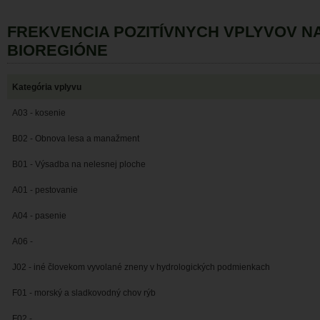
FREKVENCIA POZITÍVNYCH VPLYVOV 
BIOREGIÓNE
Kategória vplyvu
A03 - kosenie
B02 - Obnova lesa a manažment
B01 - Výsadba na nelesnej ploche
A01 - pestovanie
A04 - pasenie
A06 -
J02 - iné človekom vyvolané zneny v hydrologických podmienkach
F01 - morský a sladkovodný chov rýb
F02 -