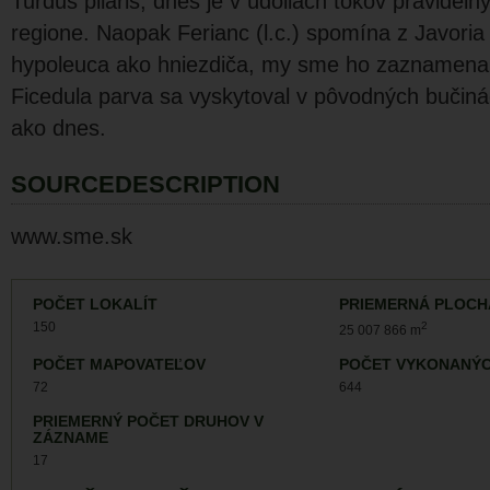
Turdus pilaris, dnes je v údoliach tokov pravideln
regione. Naopak Ferianc (l.c.) spomína z Javoria
hypoleuca ako hniezdiča, my sme ho zaznamenali
Ficedula parva sa vyskytoval v pôvodných bučin
ako dnes.
SOURCEDESCRIPTION
www.sme.sk
POČET LOKALÍT
PRIEMERNÁ PLOCH
150
2
25 007 866 m
POČET MAPOVATEĽOV
POČET VYKONANÝC
72
644
PRIEMERNÝ POČET DRUHOV V
ZÁZNAME
17