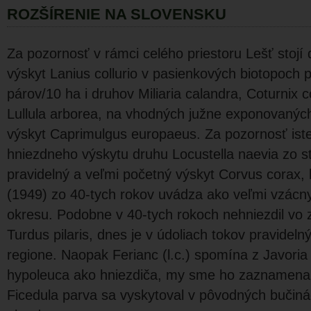
ROZŠÍRENIE NA SLOVENSKU
Za pozornosť v rámci celého priestoru Lešť stojí
výskyt Lanius collurio v pasienkových biotopoch p
párov/10 ha i druhov Miliaria calandra, Coturnix c
Lullula arborea, na vhodných južne exponovanýc
výskyt Caprimulgus europaeus. Za pozornosť iste s
hniezdneho výskytu druhu Locustella naevia zo 
pravidelný a veľmi početný výskyt Corvus corax, 
(1949) zo 40-tych rokov uvádza ako veľmi vzácn
okresu. Podobne v 40-tych rokoch nehniezdil vo
Turdus pilaris, dnes je v údoliach tokov pravideln
regione. Naopak Ferianc (l.c.) spomína z Javoria
hypoleuca ako hniezdiča, my sme ho zaznamenali
Ficedula parva sa vyskytoval v pôvodných bučin