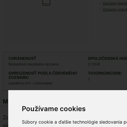
Záznamy monit
Záznamy výskyt
CHRÁNENOSŤ
SPOLOČENSKÁ HO
Biotop/druh národného významu
17 EUR
OHROZENOSŤ PODĽA ČERVENÉHO
TAXORIGINCODE:
ZOZNAMU
2
zraniteľný (VU = Vulnerable)
MORFOLÓGIA
Používame cookies
Za pozornosť v rámci celého priestoru Lešť stojí
Súbory cookie a ďalšie technológie sledovania p
výskyt Lanius collurio v pasienkových biotopoch p