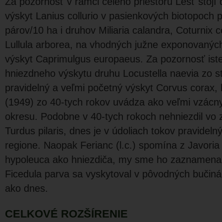
Za pozornosť v rámci celého priestoru Lešť stojí
výskyt Lanius collurio v pasienkových biotopoch p
párov/10 ha i druhov Miliaria calandra, Coturnix c
Lullula arborea, na vhodných južne exponovanýc
výskyt Caprimulgus europaeus. Za pozornosť iste s
hniezdneho výskytu druhu Locustella naevia zo 
pravidelný a veľmi početný výskyt Corvus corax, 
(1949) zo 40-tych rokov uvádza ako veľmi vzácn
okresu. Podobne v 40-tych rokoch nehniezdil vo
Turdus pilaris, dnes je v údoliach tokov pravideln
regione. Naopak Ferianc (l.c.) spomína z Javoria
hypoleuca ako hniezdiča, my sme ho zaznamenali
Ficedula parva sa vyskytoval v pôvodných bučin
ako dnes.
CELKOVÉ ROZŠÍRENIE