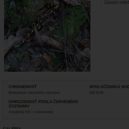
Záznamy výskyt
CHRÁNENOSŤ
SPOLOČENSKÁ HO
Biotop/druh národného významu
300 EUR
OHROZENOSŤ PODĽA ČERVENÉHO
ZOZNAMU
zraniteľný (VU = Vulnerable)
GALÉRIA