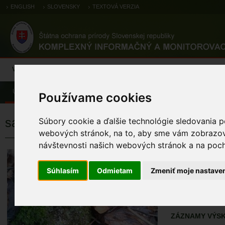
ENGLISH
SLOVENSKY
TEXTOVÁ VERZIA
Výsledky monitoringu
Pozorovania a výskytové dáta
Atlas
C
Úvod
Atlas
Atlas živočíchov
Používame cookies
salamandra škvrnitá
Súbory cookie a ďalšie technológie sledovania p
webových stránok, na to, aby sme vám zobrazova
návštevnosti našich webových stránok a na pocho
salamandra šk
Salamandra salam
Súhlasím
Odmietam
Zmeniť moje nastave
ÚZEMIA NA MA
Atlas živočícho
ZÁZNAMY VÝSK