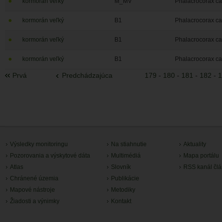
kormorán veľký
M_MV
Phalacrocorax ca
kormorán veľký
B1
Phalacrocorax ca
kormorán veľký
B1
Phalacrocorax ca
kormorán veľký
B1
Phalacrocorax ca
Prvá
Predchádzajúca
179
-
180
-
181
-
182
-
1
Výsledky monitoringu
Na stiahnutie
Aktuality
Pozorovania a výskytové dáta
Multimédiá
Mapa portálu
Atlas
Slovník
RSS kanál čl
Chránené územia
Publikácie
Mapové nástroje
Metodiky
Žiadosti a výnimky
Kontakt