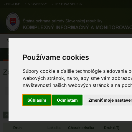
ENGLISH
SLOVENSKY
TEXTOVÁ VERZIA
Výsledky monitoringu
Pozorovania a výskytové dáta
Atlas
C
Úvod
Pozorovania a výskytové dáta
Zoologické záznamy
Používame cookies
Zoologické výskytové záznamy
Súbory cookie a ďalšie technológie sledovania p
webových stránok, na to, aby sme vám zobrazova
návštevnosti našich webových stránok a na pocho
ZRUŠIŤ
Súhlasím
Odmietam
Zmeniť moje nastave
Druh
Lokalita
Charakteristika
Druh (LT)