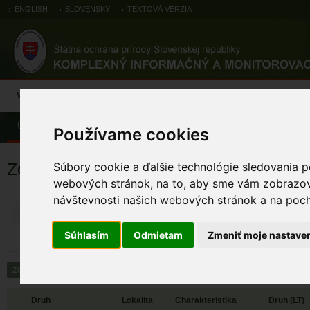
ENGLISH
SLOVENSKY
TEXTOVÁ VERZIA
Výsledky monitoringu
Pozorovania a výskytové dáta
Atlas
C
Úvod
Pozorovania a výskytové dáta
Zoologické záznamy
Používame cookies
Zoologické výskytové záznamy
Súbory cookie a ďalšie technológie sledovania p
webových stránok, na to, aby sme vám zobrazova
návštevnosti našich webových stránok a na pocho
ZRUŠIŤ
Súhlasím
Odmietam
Zmeniť moje nastave
Druh
Lokalita
Charakteristika
Druh (LT)