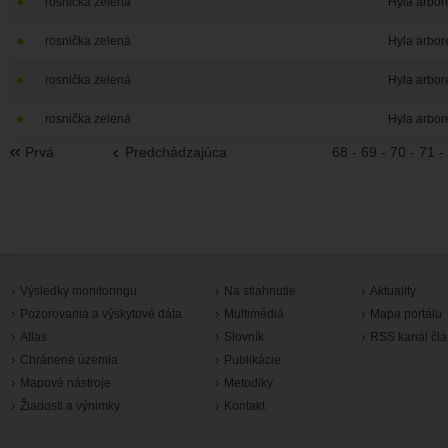
rosnička zelená
Hyla arbor
rosnička zelená
Hyla arbor
rosnička zelená
Hyla arbor
rosnička zelená
Hyla arbor
Prvá
Predchádzajúca
68
-
69
-
70
-
71
-
Výsledky monitoringu
Na stiahnutie
Aktuality
Pozorovania a výskytové dáta
Multimédiá
Mapa portálu
Atlas
Slovník
RSS kanál čl
Chránené územia
Publikácie
Mapové nástroje
Metodiky
Žiadosti a výnimky
Kontakt