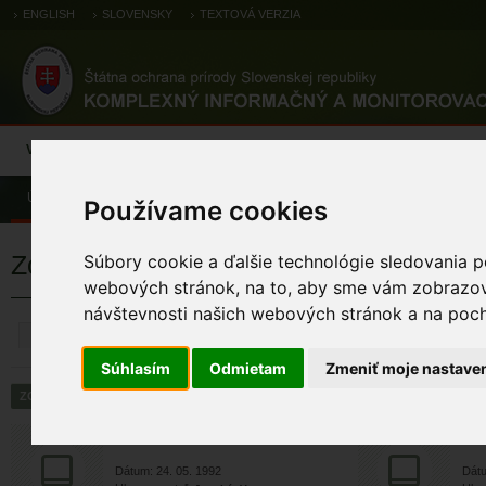
ENGLISH
SLOVENSKY
TEXTOVÁ VERZIA
Výsledky monitoringu
Pozorovania a výskytové dáta
Atlas
C
Úvod
Pozorovania a výskytové dáta
Zoologické záznamy
Používame cookies
Zoologické výskytové záznamy
Súbory cookie a ďalšie technológie sledovania p
webových stránok, na to, aby sme vám zobrazova
návštevnosti našich webových stránok a na pocho
ZRUŠIŤ
Súhlasím
Odmietam
Zmeniť moje nastave
Macrothylacia rubi (Linna...
Macr
Dátum: 24. 05. 1992
Dátu