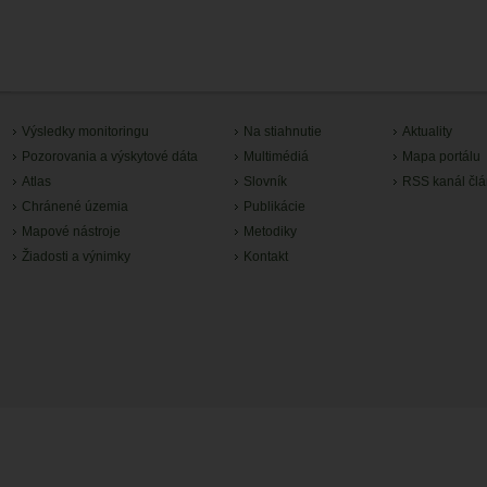
Výsledky monitoringu
Na stiahnutie
Aktuality
Pozorovania a výskytové dáta
Multimédiá
Mapa portálu
Atlas
Slovník
RSS kanál čl
Chránené územia
Publikácie
Mapové nástroje
Metodiky
Žiadosti a výnimky
Kontakt