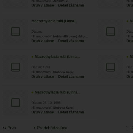
Hl. mapovateľ:
Hl. 
Janský, V.
Druh v atlase
|
Detail záznamu
Dru
Macrothylacia rubi (Linna...
Ma
Dátum:
Dátu
Hl. mapovateľ:
Hl. 
Neidentifikovaný (Migr...
Druh v atlase
|
Detail záznamu
Dru
Macrothylacia rubi (Linna...
Ma
Dátum: 1993
Dát
Hl. mapovateľ:
Hl. 
Sloboda Karol
Druh v atlase
|
Detail záznamu
Dru
Macrothylacia rubi (Linna...
Dátum: 07. 10. 1998
Hl. mapovateľ:
Sloboda Karol
Druh v atlase
|
Detail záznamu
Prvá
Predchádzajúca
1
-