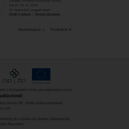
Lokalita: Prírodná rezervácia Listové...
Dátum: 18. 07. 2024
Hl. mapovateľ:
Lengyel Jozef
Druh v atlase
|
Detail záznamu
Nasledujúca
Posledná
vaný z Európskeho fondu pre regionalny rozvoj
budúcnosti
ana prírody SR. Všetky práva vyhradené.
tec.com
itoring.sk a správu jej obsahu zabezpečuje
nskej Republiky