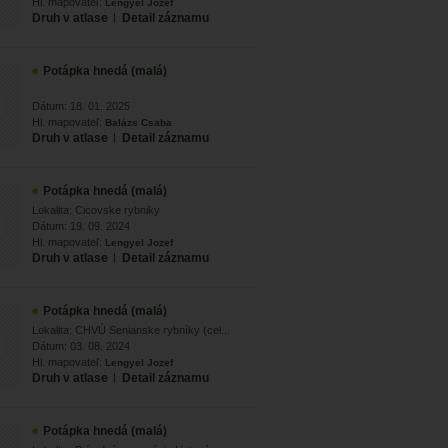
Hl. mapovateľ:
Lengyel Jozef
Druh v atlase
|
Detail záznamu
Potápka hnedá (malá)
Dátum: 18. 01. 2025
Hl. mapovateľ:
Balázs Csaba
Druh v atlase
|
Detail záznamu
Potápka hnedá (malá)
Lokalita: Cicovske rybniky
Dátum: 19. 09. 2024
Hl. mapovateľ:
Lengyel Jozef
Druh v atlase
|
Detail záznamu
Potápka hnedá (malá)
Lokalita: CHVÚ Senianske rybníky (cel...
Dátum: 03. 08. 2024
Hl. mapovateľ:
Lengyel Jozef
Druh v atlase
|
Detail záznamu
Potápka hnedá (malá)