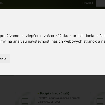
IA
HĽADAŤ
Na stiahnutie
Multi
výskytové dáta
Atlas
Chránené územia
Mapové nástroje
Žiad
 používame na zlepšenie vášho zážitku z prehliadania naš
amy, na analýzu návštevnosti našich webových stránok a na
Zoologické záznamy
 záznamy
enia
ZRUŠIŤ
Zobra
Potápka hnedá (malá)
Lokalita: Bačianske rameno a priľahlý...
Dátum: 02. 05. 2025