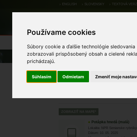
ENGLISH
SLOVENSKY
TEXTOVÁ VERZ
Používame cookies
Výsledky monitoringu
Pozorovania a 
Súbory cookie a ďalšie technológie sledovania
zobrazovali prispôsobený obsah a cielené rekl
Úvod
Pozorovania a výskytové dáta
prichádzajú.
Zoologické výskytové
Súhlasím
Odmietam
Zmeniť moje nastav
Potápka hnedá (malá)
Lokalita: NPR Senianske rybníky
Dátum: 10. 05. 2025