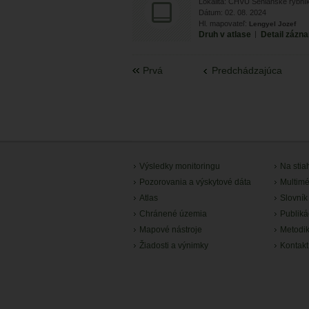
Lokalita: CHVÚ Senianske rybníky
Dátum: 02. 08. 2024
Hl. mapovateľ:
Lengyel Jozef
Druh v atlase
|
Detail zázn
Prvá
Predchádzajúca
Výsledky monitoringu
Na stia
Pozorovania a výskytové dáta
Multimé
Atlas
Slovník
Chránené územia
Publiká
Mapové nástroje
Metodi
Žiadosti a výnimky
Kontakt