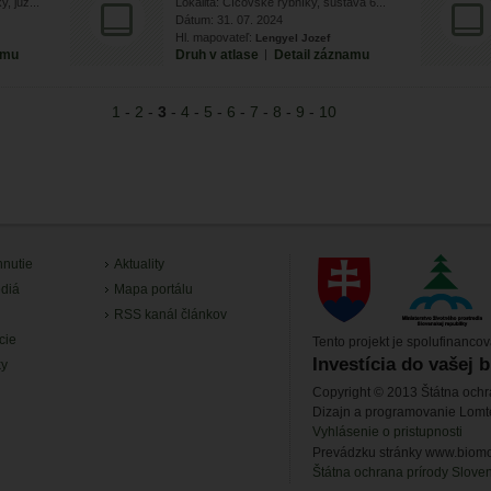
, juž...
Lokalita: Číčovské rybníky, sústava 6...
Dátum: 31. 07. 2024
Hl. mapovateľ:
Lengyel Jozef
amu
Druh v atlase
|
Detail záznamu
1
-
2
-
3
-
4
-
5
-
6
-
7
-
8
-
9
-
10
hnutie
Aktuality
diá
Mapa portálu
RSS kanál článkov
cie
Tento projekt je spolufinanco
Investícia do vašej 
ky
Copyright © 2013 Štátna ochr
Dizajn a programovanie Lom
Vyhlásenie o pristupnosti
Prevádzku stránky www.biomon
Štátna ochrana prírody Slove