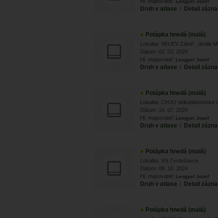
Hl. mapovateľ:
Lengyel Jozef
Druh v atlase
|
Detail zázn
Potápka hnedá (malá)
Lokalita: SKUEV Zátoň , okolie M
Dátum: 02. 03. 2025
Hl. mapovateľ:
Lengyel Jozef
Druh v atlase
|
Detail zázn
Potápka hnedá (malá)
Lokalita: CHVU Velkoblahovske ry
Dátum: 16. 07. 2024
Hl. mapovateľ:
Lengyel Jozef
Druh v atlase
|
Detail zázn
Potápka hnedá (malá)
Lokalita: VN Tvrdošovce
Dátum: 09. 10. 2024
Hl. mapovateľ:
Lengyel Jozef
Druh v atlase
|
Detail zázn
Potápka hnedá (malá)