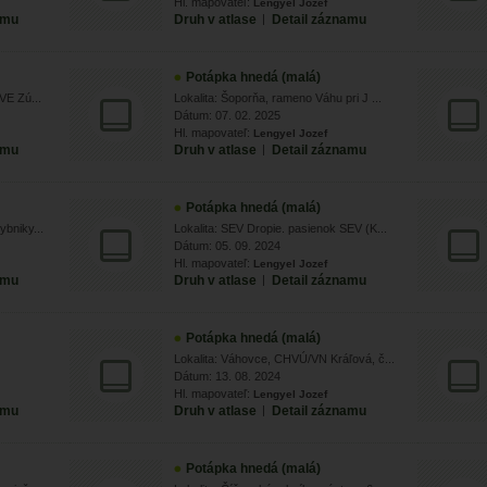
Hl. mapovateľ:
Lengyel Jozef
amu
Druh v atlase
|
Detail záznamu
Potápka hnedá (malá)
VE Zú...
Lokalita: Šoporňa, rameno Váhu pri J ...
Dátum: 07. 02. 2025
Hl. mapovateľ:
Lengyel Jozef
amu
Druh v atlase
|
Detail záznamu
Potápka hnedá (malá)
bniky...
Lokalita: SEV Dropie. pasienok SEV (K...
Dátum: 05. 09. 2024
Hl. mapovateľ:
Lengyel Jozef
amu
Druh v atlase
|
Detail záznamu
Potápka hnedá (malá)
Lokalita: Váhovce, CHVÚ/VN Kráľová, č...
Dátum: 13. 08. 2024
Hl. mapovateľ:
Lengyel Jozef
amu
Druh v atlase
|
Detail záznamu
Potápka hnedá (malá)