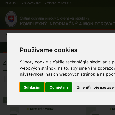
ENGLISH
SLOVENSKY
TEXTOVÁ VERZIA
Výsledky monitoringu
Pozorovania a výskytové dáta
Atlas
C
Úvod
Pozorovania a výskytové dáta
Zoologické záznamy
Používame cookies
Zoologické výskytové záznamy
Súbory cookie a ďalšie technológie sledovania p
webových stránok, na to, aby sme vám zobrazova
návštevnosti našich webových stránok a na pocho
ZRUŠIŤ
Súhlasím
Odmietam
Zmeniť moje nastave
kormorán veľký
k