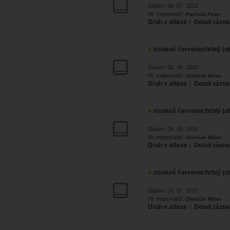
Dátum: 08. 07. 2002
Hl. mapovateľ:
Puchala Peter
Druh v atlase
|
Detail zázn
strakoš červenochrbtý (ob
Dátum: 08. 06. 2000
Hl. mapovateľ:
Olekšák Milan
Druh v atlase
|
Detail zázn
strakoš červenochrbtý (ob
Dátum: 28. 05. 2002
Hl. mapovateľ:
Olekšák Milan
Druh v atlase
|
Detail zázn
strakoš červenochrbtý (ob
Dátum: 24. 07. 2002
Hl. mapovateľ:
Olekšák Milan
Druh v atlase
|
Detail zázn