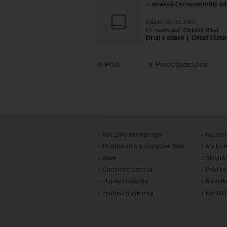
strakoš červenochrbtý (ob
Dátum: 16. 06. 2002
Hl. mapovateľ:
Olekšák Milan
Druh v atlase
|
Detail zázn
Prvá
Predchádzajúca
Výsledky monitoringu
Na stia
Pozorovania a výskytové dáta
Multimé
Atlas
Slovník
Chránené územia
Publiká
Mapové nástroje
Metodi
Žiadosti a výnimky
Kontakt