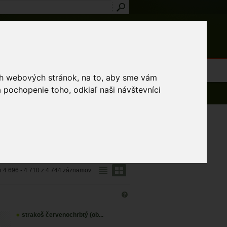
Prihlásenie
Registrácia
médiá
Slovník
Publikácie
Metodiky
Kontakt
osti a výnimky
ich webových stránok, na to, aby sme vám
 pochopenie toho, odkiaľ naši návštevníci
 4 696 - 4 710 z 4 744 záznamov
strakoš červenochrbtý (ob...