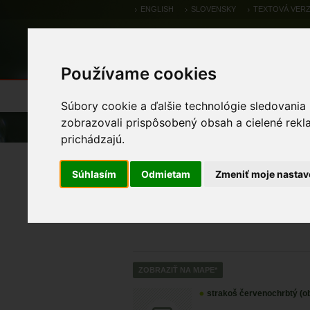
ENGLISH
SLOVENSKY
TEXTOVÁ VERZ
Používame cookies
Výsledky monitoringu
Pozorovania a 
Súbory cookie a ďalšie technológie sledovania
zobrazovali prispôsobený obsah a cielené rekl
Úvod
Pozorovania a výskytové dáta
prichádzajú.
Zoologické výskytové
Súhlasím
Odmietam
Zmeniť moje nastav
strakoš červenochrbtý (ob