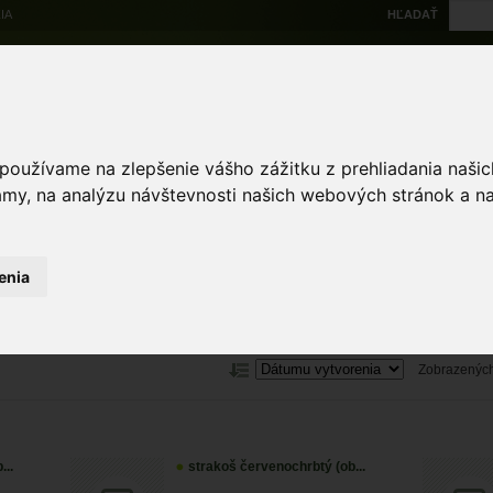
IA
HĽADAŤ
Na stiahnutie
Multi
výskytové dáta
Atlas
Chránené územia
Mapové nástroje
Žiad
 používame na zlepšenie vášho zážitku z prehliadania naš
amy, na analýzu návštevnosti našich webových stránok a na
Zoologické záznamy
 záznamy
enia
ZRUŠIŤ
Zobrazených
...
strakoš červenochrbtý (ob...