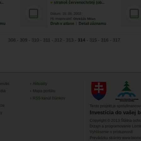
...
strakoš červenochrbtý (ob...
Dátum: 15. 06. 2002
Hl. mapovateľ:
Olekšák Milan
amu
Druh v atlase
|
Detail záznamu
308
-
309
-
310
-
311
-
312
-
313
-
314
-
315
-
316
-
317
hnutie
Aktuality
diá
Mapa portálu
RSS kanál článkov
cie
Tento projekt je spolufinanco
Investícia do vašej 
ky
Copyright © 2013 Štátna ochr
Dizajn a programovanie Lom
Vyhlásenie o pristupnosti
Prevádzku stránky www.biomon