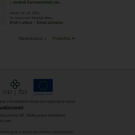
strakoš červenochrbtý (ob...
Dátum: 08. 06. 2002
Hl. mapovateľ:
Olekšák Milan
Druh v atlase
|
Detail záznamu
Nasledujúca
Posledná
vaný z Európskeho fondu pre regionalny rozvoj
budúcnosti
ana prírody SR. Všetky práva vyhradené.
tec.com
itoring.sk a správu jej obsahu zabezpečuje