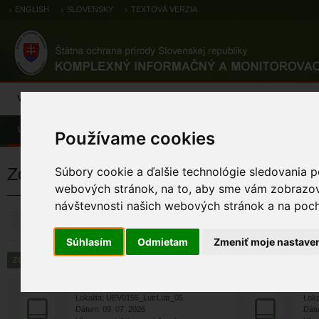
ENGLISH
SLOVENSKY
TEXTOVÁ VERZIA
Výsledky monitoringu
Pozorovania a výskytové dáta
Atlas
C
Úvod
Pozorovania a výskytové dáta
Zoologické záznamy
Používame cookies
Zoologické výskytové záznamy
Súbory cookie a ďalšie technológie sledovania p
webových stránok, na to, aby sme vám zobrazova
návštevnosti našich webových stránok a na pocho
ZRUŠIŤ
Súhlasím
Odmietam
Zmeniť moje nastave
strakoš červenochrbtý (ob...
s
Lokalita: UEV0155_LutrLutr_05
Loka
Dátum: 09. 07. 2026
Dátu