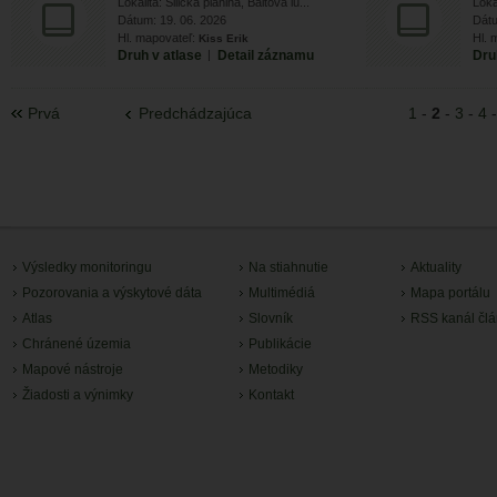
Lokalita: Silická planina, Baltova lú...
Loka
Dátum: 19. 06. 2026
Dátu
Hl. mapovateľ:
Hl. 
Kiss Erik
Druh v atlase
|
Detail záznamu
Dru
Prvá
Predchádzajúca
1
-
2
-
3
-
4
Výsledky monitoringu
Na stiahnutie
Aktuality
Pozorovania a výskytové dáta
Multimédiá
Mapa portálu
Atlas
Slovník
RSS kanál čl
Chránené územia
Publikácie
Mapové nástroje
Metodiky
Žiadosti a výnimky
Kontakt