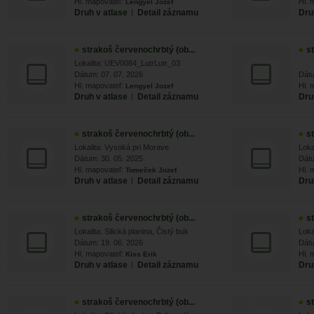
Hl. mapovateľ:
Hl. 
Lengyel Jozef
Druh v atlase
|
Detail záznamu
Dru
strakoš červenochrbtý (ob...
s
Lokalita: UEV0084_LutrLutr_03
Dátum: 07. 07. 2026
Dátu
Hl. mapovateľ:
Hl. 
Lengyel Jozef
Druh v atlase
|
Detail záznamu
Dru
strakoš červenochrbtý (ob...
s
Lokalita: Vysoká pri Morave
Loka
Dátum: 30. 05. 2025
Dátu
Hl. mapovateľ:
Hl. 
Tomeček Jozef
Druh v atlase
|
Detail záznamu
Dru
strakoš červenochrbtý (ob...
s
Lokalita: Silická planina, Čistý buk
Loka
Dátum: 19. 06. 2026
Dátu
Hl. mapovateľ:
Hl. 
Kiss Erik
Druh v atlase
|
Detail záznamu
Dru
strakoš červenochrbtý (ob...
s