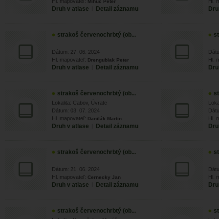
Hl. mapovateľ:
Hl. 
Mihuc Peter
Druh v atlase
|
Detail záznamu
Dru
strakoš červenochrbtý (ob...
s
Dátum: 27. 06. 2024
Dátu
Hl. mapovateľ:
Hl. 
Drengubiak Peter
Druh v atlase
|
Detail záznamu
Dru
strakoš červenochrbtý (ob...
s
Lokalita: Cabov, Úvrate
Loka
Dátum: 03. 07. 2024
Dátu
Hl. mapovateľ:
Hl. 
Danilák Martin
Druh v atlase
|
Detail záznamu
Dru
strakoš červenochrbtý (ob...
s
Dátum: 21. 06. 2024
Dátu
Hl. mapovateľ:
Hl. 
Cernecky Jan
Druh v atlase
|
Detail záznamu
Dru
strakoš červenochrbtý (ob...
s