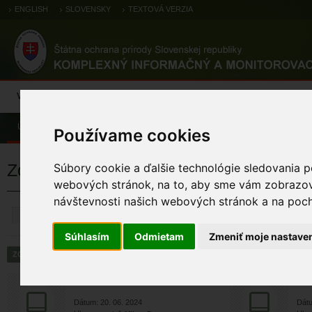
ENGLISH
SLOVENSKY
TEXTOVÁ VERZIA
Výsledky monitoringu
Pozorovania a výskytové dáta
Atlas
C
Úvod
Pozorovania a výskytové dáta
Zoologické záznamy
Používame cookies
Zoologické výskytové záznamy
Súbory cookie a ďalšie technológie sledovania p
webových stránok, na to, aby sme vám zobrazova
návštevnosti našich webových stránok a na pocho
ZRUŠIŤ
Súhlasím
Odmietam
Zmeniť moje nastave
strakoš červenochrbtý (ob...
s
Dátum: 20. 06. 2024
Dátu