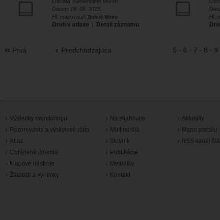
Lokalita: Kameňolom Muráň
Loka
Dátum: 09. 08. 2023
Dátu
Hl. mapovateľ:
Hl. 
Bohuš Mirko
Druh v atlase
|
Detail záznamu
Dru
Prvá
Predchádzajúca
5
-
6
-
7
-
8
-
9
Výsledky monitoringu
Na stiahnutie
Aktuality
Pozorovania a výskytové dáta
Multimédiá
Mapa portálu
Atlas
Slovník
RSS kanál čl
Chránené územia
Publikácie
Mapové nástroje
Metodiky
Žiadosti a výnimky
Kontakt