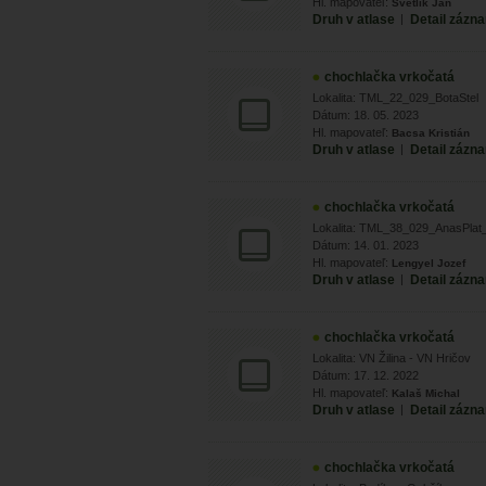
Hl. mapovateľ:
Svetlík Ján
Druh v atlase
|
Detail zázn
chochlačka vrkočatá
Lokalita: TML_22_029_BotaStel
Dátum: 18. 05. 2023
Hl. mapovateľ:
Bacsa Kristián
Druh v atlase
|
Detail zázn
chochlačka vrkočatá
Lokalita: TML_38_029_AnasPlat
Dátum: 14. 01. 2023
Hl. mapovateľ:
Lengyel Jozef
Druh v atlase
|
Detail zázn
chochlačka vrkočatá
Lokalita: VN Žilina - VN Hričov
Dátum: 17. 12. 2022
Hl. mapovateľ:
Kalaš Michal
Druh v atlase
|
Detail zázn
chochlačka vrkočatá