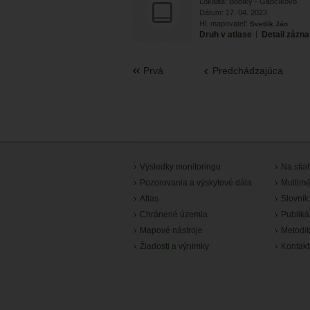
Lokalita: Bodíky - Gabčíkovo
Dátum: 17. 04. 2023
Hl. mapovateľ:
Svetlík Ján
Druh v atlase
|
Detail zázn
Prvá
Predchádzajúca
Výsledky monitoringu
Na stia
Pozorovania a výskytové dáta
Multimé
Atlas
Slovník
Chránené územia
Publiká
Mapové nástroje
Metodi
Žiadosti a výnimky
Kontakt