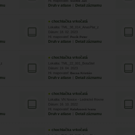
Hl. mapovateľ:
Svetlík Ján
amu
Druh v atlase
|
Detail záznamu
chochlačka vrkočatá
Lokalita: TML_38_014_AnasPlat_z
Dátum: 18. 02. 2023
Hl. mapovateľ:
Pecík Peter
amu
Druh v atlase
|
Detail záznamu
chochlačka vrkočatá
_z
Lokalita: TML_22_001_BotaStel
Dátum: 19. 04. 2023
Hl. mapovateľ:
Bacsa Kristián
amu
Druh v atlase
|
Detail záznamu
chochlačka vrkočatá
Lokalita: VN Nosice - Lednické Rovne
Dátum: 16. 10. 2022
Hl. mapovateľ:
Kalafusová Ivana
amu
Druh v atlase
|
Detail záznamu
chochlačka vrkočatá