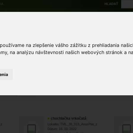
IA
HĽADAŤ
Na stiahnutie
Multi
výskytové dáta
Atlas
Chránené územia
Mapové nástroje
Žiad
 používame na zlepšenie vášho zážitku z prehliadania naš
amy, na analýzu návštevnosti našich webových stránok a na
Zoologické záznamy
 záznamy
enia
ZRUŠIŤ
Zobra
chochlačka vrkočatá
_z
Lokalita: TML_38_013_AnasPlat_z
Dátum: 16. 10. 2022