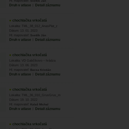
Hl. mapovateľ:
Svetlík Ján
Druh v atlase
|
Detail záznamu
chochlačka vrkočatá
Lokalita: TML_38_012_AnasPlat_z
Dátum: 13. 01. 2023
Hl. mapovateľ:
Svetlík Ján
Druh v atlase
|
Detail záznamu
chochlačka vrkočatá
Lokalita: VD Gabčíkovo – hrádza
Dátum: 13. 06. 2023
Hl. mapovateľ:
Bacsa Kristián
Druh v atlase
|
Detail záznamu
chochlačka vrkočatá
Lokalita: TML_36_010_GrusGrus_m
Dátum: 19. 10. 2022
Hl. mapovateľ:
Kalaš Michal
Druh v atlase
|
Detail záznamu
chochlačka vrkočatá