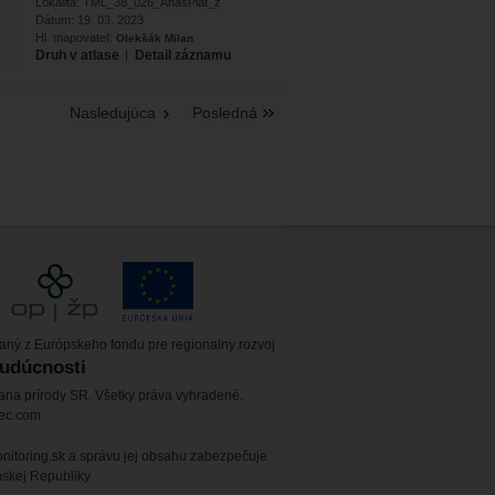
Lokalita: TML_38_026_AnasPlat_z
Dátum: 19. 03. 2023
Hl. mapovateľ:
Olekšák Milan
Druh v atlase
|
Detail záznamu
Nasledujúca
Posledná
vaný z Európskeho fondu pre regionalny rozvoj
budúcnosti
ana prírody SR. Všetky práva vyhradené.
tec.com
itoring.sk a správu jej obsahu zabezpečuje
nskej Republiky