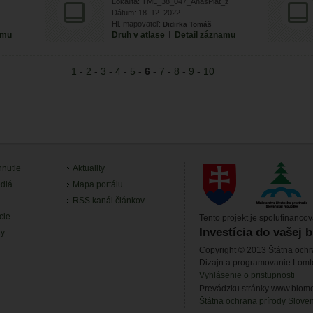
Lokalita: TML_38_047_AnasPlat_z
Dátum: 18. 12. 2022
Hl. mapovateľ:
Didirka Tomáš
amu
Druh v atlase
|
Detail záznamu
1
-
2
-
3
-
4
-
5
-
6
-
7
-
8
-
9
-
10
hnutie
Aktuality
diá
Mapa portálu
RSS kanál článkov
cie
Tento projekt je spolufinanco
Investícia do vašej 
ky
Copyright © 2013 Štátna ochr
Dizajn a programovanie Lom
Vyhlásenie o pristupnosti
Prevádzku stránky www.biomon
Štátna ochrana prírody Slove