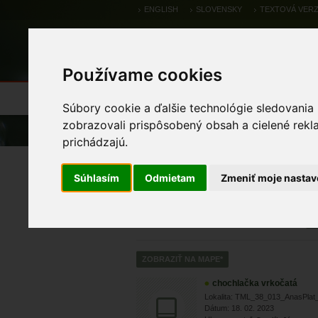
ENGLISH
SLOVENSKY
TEXTOVÁ VERZ
Používame cookies
Výsledky monitoringu
Pozorovania a 
Súbory cookie a ďalšie technológie sledovania
zobrazovali prispôsobený obsah a cielené rekl
Úvod
Pozorovania a výskytové dáta
prichádzajú.
Zoologické výskytové
Súhlasím
Odmietam
Zmeniť moje nastav
chochlačka vrkočatá
Lokalita: TML_38_013_AnasPlat
Dátum: 18. 02. 2023