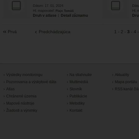
Dátum: 17. 01. 2024
Dátu
Hl. mapovateľ:
Hl. 
Flajs Tomáš
Druh v atlase
|
Detail záznamu
Dru
Prvá
Predchádzajúca
1
-
2
-
3
-
4
Výsledky monitoringu
Na stiahnutie
Aktuality
Pozorovania a výskytové dáta
Multimédiá
Mapa portálu
Atlas
Slovník
RSS kanál čl
Chránené územia
Publikácie
Mapové nástroje
Metodiky
Žiadosti a výnimky
Kontakt