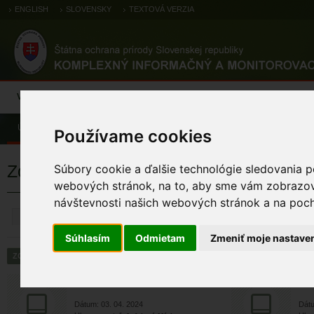
ENGLISH
SLOVENSKY
TEXTOVÁ VERZIA
Výsledky monitoringu
Pozorovania a výskytové dáta
Atlas
C
Úvod
Pozorovania a výskytové dáta
Zoologické záznamy
Používame cookies
Zoologické výskytové záznamy
Súbory cookie a ďalšie technológie sledovania p
webových stránok, na to, aby sme vám zobrazova
návštevnosti našich webových stránok a na pocho
ZRUŠIŤ
Súhlasím
Odmietam
Zmeniť moje nastave
chochlačka vrkočatá
c
Dátum: 03. 04. 2024
Dátu