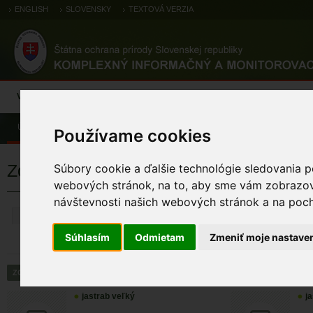
ENGLISH
SLOVENSKY
TEXTOVÁ VERZIA
Výsledky monitoringu
Pozorovania a výskytové dáta
Atlas
C
Úvod
Pozorovania a výskytové dáta
Zoologické záznamy
Používame cookies
Zoologické výskytové záznamy
Súbory cookie a ďalšie technológie sledovania p
webových stránok, na to, aby sme vám zobrazova
návštevnosti našich webových stránok a na pocho
ZRUŠIŤ
Súhlasím
Odmietam
Zmeniť moje nastave
jastrab veľký
j