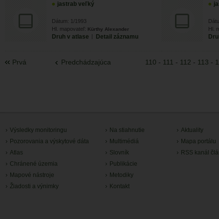
jastrab veľký
j
Dátum: 1/1993
Dát
Hl. mapovateľ:
Hl. 
Kürthy Alexander
Druh v atlase
|
Detail záznamu
Dru
Prvá
Predchádzajúca
110
-
111
-
112
-
113
-
1
Výsledky monitoringu
Na stiahnutie
Aktuality
Pozorovania a výskytové dáta
Multimédiá
Mapa portálu
Atlas
Slovník
RSS kanál čl
Chránené územia
Publikácie
Mapové nástroje
Metodiky
Žiadosti a výnimky
Kontakt