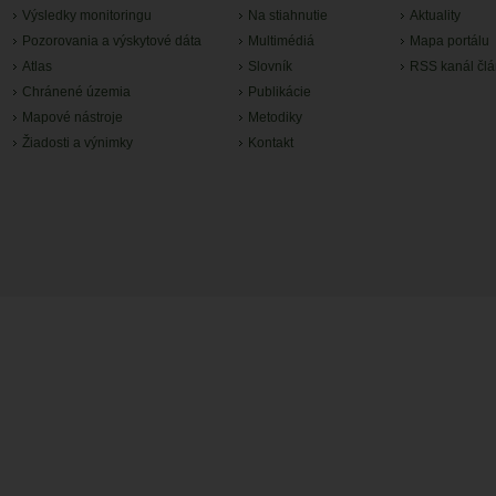
Výsledky monitoringu
Na stiahnutie
Aktuality
Pozorovania a výskytové dáta
Multimédiá
Mapa portálu
Atlas
Slovník
RSS kanál čl
Chránené územia
Publikácie
Mapové nástroje
Metodiky
Žiadosti a výnimky
Kontakt