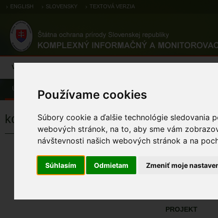
ENGLISH
SLOVENSKY
TEXTOVÁ VERZIA
Výsledky monitoringu
Pozorovania a výskytové dáta
Atlas
C
Úvod
Pozorovania a výskytové dáta
Zoologické záznamy
Používame cookies
kolibiarik čipčavý
Súbory cookie a ďalšie technológie sledovania p
webových stránok, na to, aby sme vám zobrazova
návštevnosti našich webových stránok a na pocho
kolibiarik čip
Viac fotografií druhu
Phylloscopus collybi
Súhlasím
Odmietam
Zmeniť moje nastave
ÚZEMIA NA MA
Pozorovania a 
PROJEKT