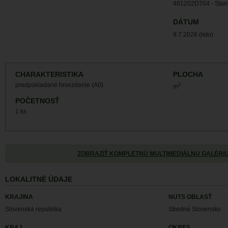
401202D704 - Staro
DÁTUM
9.7.2026 (leto)
CHARAKTERISTIKA
PLOCHA
predpokladané hniezdenie (A0)
2
m
POČETNOSŤ
1 ks
ZOBRAZIŤ KOMPLETNÚ MULTIMEDIÁLNU GALÉRI
LOKALITNÉ ÚDAJE
KRAJINA
NUTS OBLASŤ
Slovenská republika
Stredné Slovensko
KRAJ
OKRES