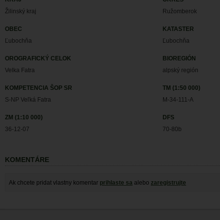
Žilinský kraj
Ružomberok
OBEC
KATASTER
Ľubochňa
Ľubochňa
OROGRAFICKÝ CELOK
BIOREGIÓN
Velka Fatra
alpský región
KOMPETENCIA ŠOP SR
TM (1:50 000)
S-NP Veľká Fatra
M-34-111-A
ZM (1:10 000)
DFS
36-12-07
70-80b
KOMENTÁRE
Ak chcete pridat vlastny komentar
prihlaste sa
alebo
zaregistrujte