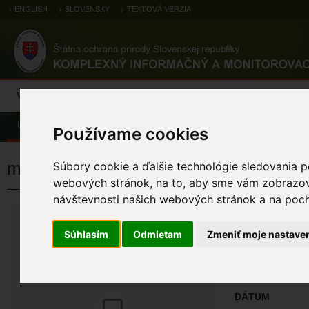
ENGLISH
SLOVENSKY
TEXTOVÁ VERZIA
Výsledky monitoringu
Pozorovania a výskytové dáta
Atlas
C
Úvod
Pozorovania a výskytové dáta
Zoologické záznamy
Používame cookies
medveď hnedý
Súbory cookie a ďalšie technológie sledovania p
webových stránok, na to, aby sme vám zobrazova
návštevnosti našich webových stránok a na pocho
medveď hned
Ursus arctos
Súhlasím
Odmietam
Zmeniť moje nastave
ÚZEMIA NA MA
Pozorovania a 
DÁTUM