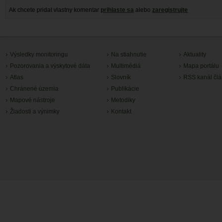
Ak chcete pridat vlastny komentar
prihlaste sa
alebo
zaregistrujte
Výsledky monitoringu
Na stiahnutie
Aktuality
Pozorovania a výskytové dáta
Multimédiá
Mapa portálu
Atlas
Slovník
RSS kanál čl
Chránené územia
Publikácie
Mapové nástroje
Metodiky
Žiadosti a výnimky
Kontakt