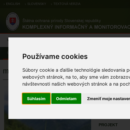
ENGLISH
SLOVENSKY
TEXTOVÁ VERZIA
Výsledky monitoringu
Pozorovania a výskytové dáta
Atlas
C
Úvod
Pozorovania a výskytové dáta
Zoologické záznamy
Používame cookies
medveď hnedý
Súbory cookie a ďalšie technológie sledovania p
webových stránok, na to, aby sme vám zobrazova
návštevnosti našich webových stránok a na pocho
medveď hned
Ursus arctos
Súhlasím
Odmietam
Zmeniť moje nastave
ÚZEMIA NA MA
Pozorovania a 
PROJEKT