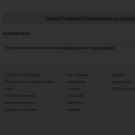
ZOBRAZIŤ KOMPLETNÚ MULTIMEDIÁLNU GALÉRI
KOMENTÁRE
Ak chcete pridat vlastny komentar
prihlaste sa
alebo
zaregistrujte
Výsledky monitoringu
Na stiahnutie
Aktuality
Pozorovania a výskytové dáta
Multimédiá
Mapa portálu
Atlas
Slovník
RSS kanál čl
Chránené územia
Publikácie
Mapové nástroje
Metodiky
Žiadosti a výnimky
Kontakt