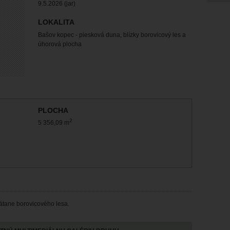
9.5.2026 (jar)
LOKALITA
Bašov kopec - piesková duna, blízky borovicový les a
úhorová plocha
PLOCHA
2
5 356,09 m
rátane borovicového lesa.