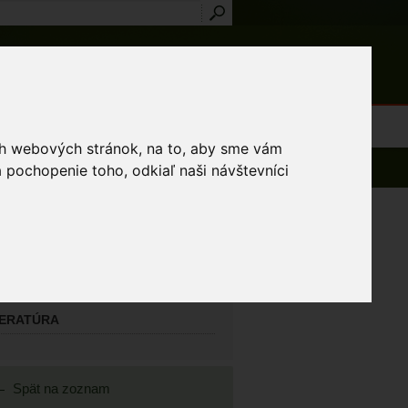
Prihlásenie
Registrácia
médiá
Slovník
Publikácie
Metodiky
Kontakt
osti a výnimky
ich webových stránok, na to, aby sme vám
 pochopenie toho, odkiaľ naši návštevníci
AVNÝ MAPOVATEĽ
yel Jozef
TATNÍ MAPOVATELIA
TERATÚRA
Spät na zoznam