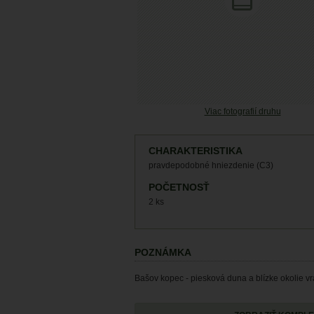
Viac fotografií druhu
CHARAKTERISTIKA
pravdepodobné hniezdenie (C3)
POČETNOSŤ
2 ks
POZNÁMKA
Bašov kopec - piesková duna a blízke okolie v