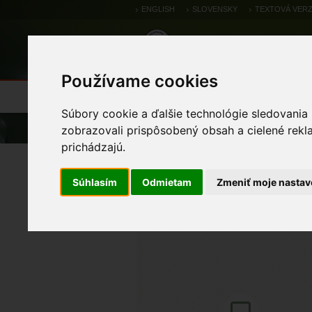
ENGLISH
SLOVENSKY
TEXTOVÁ VERZ
Používame cookies
Výsledky monitoringu
Pozorovania a 
Súbory cookie a ďalšie technológie sledovania
Úvod
Pozorovania a výskytové dáta
zobrazovali prispôsobený obsah a cielené rekl
prichádzajú.
sokol myšiar
Súhlasím
Odmietam
Zmeniť moje nastav