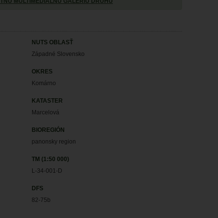
TNÚ MULTIMEDIÁLNU GALÉRIU DRUHU
NUTS OBLASŤ
Západné Slovensko
OKRES
Komárno
KATASTER
Marcelová
BIOREGIÓN
panonsky region
TM (1:50 000)
L-34-001-D
DFS
82-75b