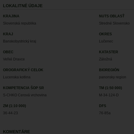
LOKALITNÉ ÚDAJE
KRAJINA
NUTS OBLASŤ
Slovenská republika
Stredné Slovensko
KRAJ
OKRES
Banskobystrický kraj
Lučenec
OBEC
KATASTER
Veľké Dravce
Záložná
OROGRAFICKÝ CELOK
BIOREGIÓN
Lucenska kotlina
panonsky region
KOMPETENCIA ŠOP SR
TM (1:50 000)
S-CHKO Cerová vrchovina
M-34-124-D
ZM (1:10 000)
DFS
36-44-23
76-85a
KOMENTÁRE