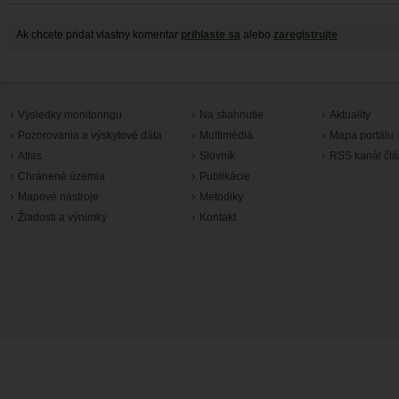
Ak chcete pridat vlastny komentar
prihlaste sa
alebo
zaregistrujte
Výsledky monitoringu
Na stiahnutie
Aktuality
Pozorovania a výskytové dáta
Multimédiá
Mapa portálu
Atlas
Slovník
RSS kanál čl
Chránené územia
Publikácie
Mapové nástroje
Metodiky
Žiadosti a výnimky
Kontakt