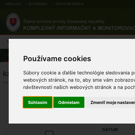
ENGLISH
SLOVENSKY
TEXTOVÁ VERZIA
Výsledky monitoringu
Pozorovania a výskytové dáta
Atlas
C
Úvod
Pozorovania a výskytové dáta
Zoologické záznamy
Používame cookies
kačica divá
Súbory cookie a ďalšie technológie sledovania p
webových stránok, na to, aby sme vám zobrazova
návštevnosti našich webových stránok a na pocho
kačica divá
Anas platyrhynchos
Súhlasím
Odmietam
Zmeniť moje nastave
ÚZEMIA NA MA
Pozorovania a 
DÁTUM