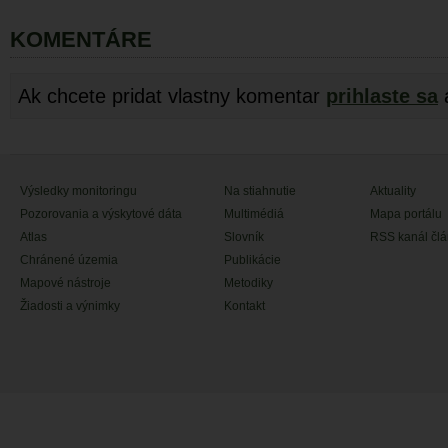
KOMENTÁRE
Ak chcete pridat vlastny komentar
prihlaste sa
Výsledky monitoringu
Na stiahnutie
Aktuality
Pozorovania a výskytové dáta
Multimédiá
Mapa portálu
Atlas
Slovník
RSS kanál čl
Chránené územia
Publikácie
Mapové nástroje
Metodiky
Žiadosti a výnimky
Kontakt