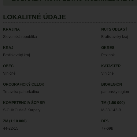
LOKALITNÉ ÚDAJE
KRAJINA
NUTS OBLASŤ
Slovenská republika
Bratislavský kraj
KRAJ
OKRES
Bratislavský kraj
Pezinok
OBEC
KATASTER
Viničné
Viničné
OROGRAFICKÝ CELOK
BIOREGIÓN
Trnavska pahorkatina
panonsky region
KOMPETENCIA ŠOP SR
TM (1:50 000)
S-CHKO Malé Karpaty
M-33-143-B
ZM (1:10 000)
DFS
44-22-15
77-69b