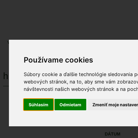
ENGLISH
SLOVENSKY
TEXTOVÁ VERZIA
Výsledky monitoringu
Pozorovania a výskytové dáta
Atlas
C
Úvod
Pozorovania a výskytové dáta
Zoologické záznamy
Používame cookies
hlaholka severská
Súbory cookie a ďalšie technológie sledovania p
webových stránok, na to, aby sme vám zobrazova
návštevnosti našich webových stránok a na pocho
hlaholka seve
Viac fotografií druhu
Bucephala clangula
Súhlasím
Odmietam
Zmeniť moje nastave
ÚZEMIA NA MA
Pozorovania a 
DÁTUM