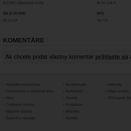
S-CHKO Štiavnické vrchy
M-34-134-A
ZM (1:10 000)
DFS
45-22-04
76-77c
KOMENTÁRE
Ak chcete pridat vlastny komentar
prihlaste sa
Výsledky monitoringu
Na stiahnutie
Aktuality
Pozorovania a výskytové dáta
Multimédiá
Mapa portálu
Atlas
Slovník
RSS kanál čl
Chránené územia
Publikácie
Mapové nástroje
Metodiky
Žiadosti a výnimky
Kontakt