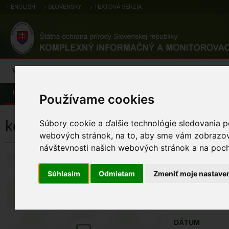
ENGLISH
SLOVENSKY
TEXTOVÁ VERZIA
Výsledky monitoringu
Pozorovania a výskytové dáta
Atlas
C
Úvod
Pozorovania a výskytové dáta
Zoologické záznamy
Používame cookies
kormorán veľký
Súbory cookie a ďalšie technológie sledovania p
webových stránok, na to, aby sme vám zobrazova
návštevnosti našich webových stránok a na pocho
kormorán veľ
Phalacrocorax carb
Súhlasím
Odmietam
Zmeniť moje nastave
ÚZEMIA NA MA
Pozorovania a 
DÁTUM