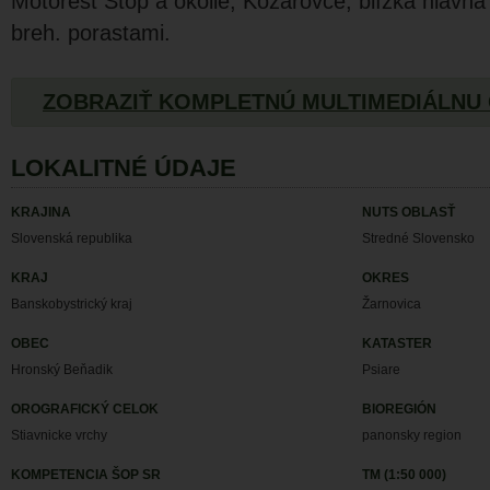
Motorest Stop a okolie, Kozárovce, blízka hlavná
breh. porastami.
ZOBRAZIŤ KOMPLETNÚ MULTIMEDIÁLNU
LOKALITNÉ ÚDAJE
KRAJINA
NUTS OBLASŤ
Slovenská republika
Stredné Slovensko
KRAJ
OKRES
Banskobystrický kraj
Žarnovica
OBEC
KATASTER
Hronský Beňadik
Psiare
OROGRAFICKÝ CELOK
BIOREGIÓN
Stiavnicke vrchy
panonsky region
KOMPETENCIA ŠOP SR
TM (1:50 000)