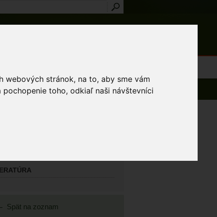
Prihlásenie
Registrácia
médiá
Slovník
Publikácie
Metodiky
Kontakt
osti a výnimky
ich webových stránok, na to, aby sme vám
 pochopenie toho, odkiaľ naši návštevníci
AVNÝ MAPOVATEĽ
yel Jozef
TATNÍ MAPOVATELIA
TERATÚRA
Spät na zoznam