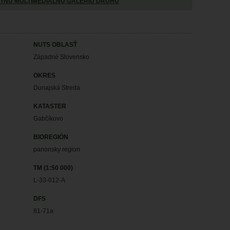
TNÚ MULTIMEDIÁLNU GALÉRIU DRUHU
NUTS OBLASŤ
Západné Slovensko
OKRES
Dunajská Streda
KATASTER
Gabčíkovo
BIOREGIÓN
panonsky region
TM (1:50 000)
L-33-012-A
DFS
81-71a