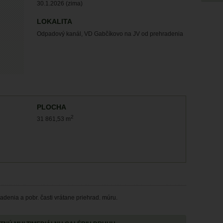
30.1.2026 (zima)
LOKALITA
Odpadový kanál, VD Gabčíkovo na JV od prehradenia
PLOCHA
2
31 861,53 m
enia a pobr. časti vrátane priehrad. múru.