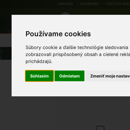
ENGLISH
SLOVENSKY
TEXTOVÁ VERZ
Používame cookies
Výsledky monitoringu
Pozorovania a 
Súbory cookie a ďalšie technológie sledovania
Úvod
Pozorovania a výskytové dáta
zobrazovali prispôsobený obsah a cielené rekl
prichádzajú.
chochlačka vrkočatá
Súhlasím
Odmietam
Zmeniť moje nastav