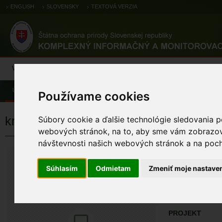
ENGLISH
SLOVENSKY
TEXTOVÁ VERZIA
Výsledky monitoringu
Pozorovania a výskytové dáta
Atlas
C
Úvod
Pozorovania a výskytové dáta
Zoologické záznamy
Používame cookies
krátkonôžka štíhla
Súbory cookie a ďalšie technológie sledovania p
webových stránok, na to, aby sme vám zobrazova
návštevnosti našich webových stránok a na pocho
krátkonôžka š
Ablepharus kitaibel
Súhlasím
Odmietam
Zmeniť moje nastave
ÚZEMIA NA MA
Pozorovania a 
PROJEKT