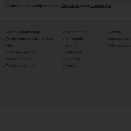
Ak chcete pridat vlastny komentar
prihlaste sa
alebo
zaregistrujte
Výsledky monitoringu
Na stiahnutie
Aktuality
Pozorovania a výskytové dáta
Multimédiá
Mapa portálu
Atlas
Slovník
RSS kanál čl
Chránené územia
Publikácie
Mapové nástroje
Metodiky
Žiadosti a výnimky
Kontakt