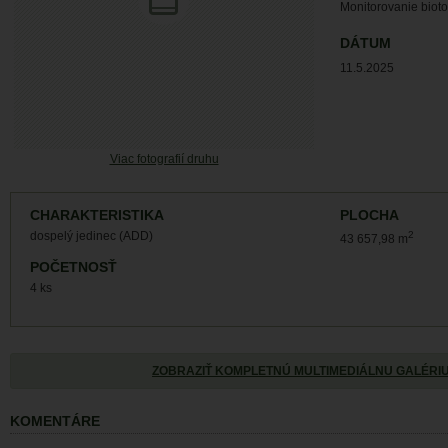
Monitorovanie biot
DÁTUM
11.5.2025
Viac fotografií druhu
CHARAKTERISTIKA
PLOCHA
dospelý jedinec (ADD)
2
43 657,98 m
POČETNOSŤ
4 ks
ZOBRAZIŤ KOMPLETNÚ MULTIMEDIÁLNU GALÉRI
KOMENTÁRE