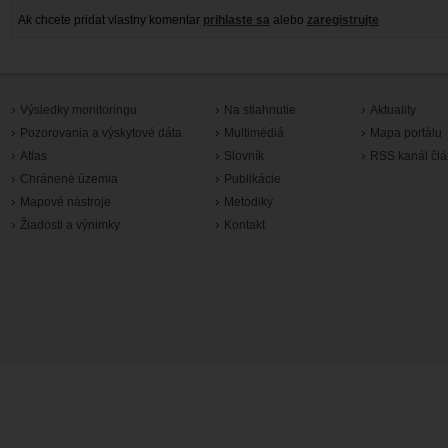
Ak chcete pridat vlastny komentar
prihlaste sa
alebo
zaregistrujte
Výsledky monitoringu
Na stiahnutie
Aktuality
Pozorovania a výskytové dáta
Multimédiá
Mapa portálu
Atlas
Slovník
RSS kanál čl
Chránené územia
Publikácie
Mapové nástroje
Metodiky
Žiadosti a výnimky
Kontakt