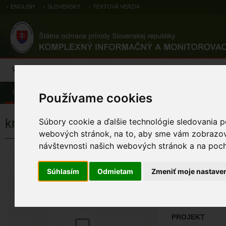
ENGLISH
SLOVENSKY
TEXTOVÁ VERZIA
Výsledky monitoringu
Pozorovania a výskytové dáta
Atlas
C
Úvod
Pozorovania a výskytové dáta
Zoologické záznamy
Používame cookies
krátkonôžka štíhla
Súbory cookie a ďalšie technológie sledovania p
webových stránok, na to, aby sme vám zobrazova
návštevnosti našich webových stránok a na pocho
krátkonôžka š
Ablepharus kitaibel
Súhlasím
Odmietam
Zmeniť moje nastave
ÚZEMIA NA MA
Pozorovania a 
PROJEKT