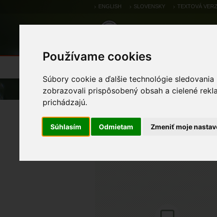
ENGLISH
SLOVENSKY
TEXTOVÁ VERZ
Používame cookies
Výsledky monitoringu
Pozorovania a 
Súbory cookie a ďalšie technológie sledovania
Úvod
Pozorovania a výskytové dáta
zobrazovali prispôsobený obsah a cielené rekl
prichádzajú.
kormorán veľký
Súhlasím
Odmietam
Zmeniť moje nastav