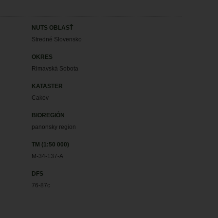
NUTS OBLASŤ
Stredné Slovensko
OKRES
Rimavská Sobota
KATASTER
Cakov
BIOREGIÓN
panonsky region
TM (1:50 000)
M-34-137-A
DFS
76-87c