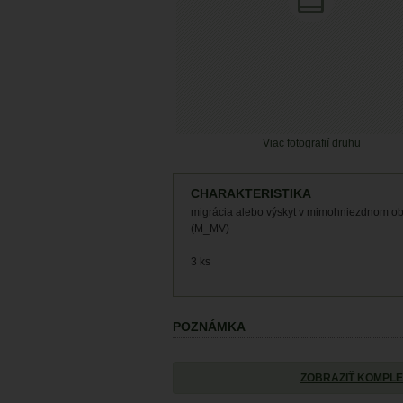
Viac fotografií druhu
CHARAKTERISTIKA
migrácia alebo výskyt v mimohniezdnom o
(M_MV)
3 ks
POZNÁMKA
ZOBRAZIŤ KOMPLE