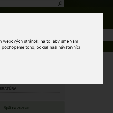
Prihlásenie
Registrácia
médiá
Slovník
Publikácie
Metodiky
Kontakt
osti a výnimky
ich webových stránok, na to, aby sme vám
 pochopenie toho, odkiaľ naši návštevníci
AVNÝ MAPOVATEĽ
ázs Csaba
TATNÍ MAPOVATELIA
TERATÚRA
Spät na zoznam