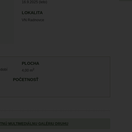
16.9.2025 (leto)
LOKALITA
VN Radnovce
PLOCHA
bdobí
2
4,00 m
POČETNOSŤ
TNÚ MULTIMEDIÁLNU GALÉRIU DRUHU