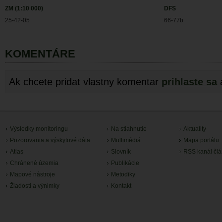
ZM (1:10 000)
DFS
25-42-05
66-77b
KOMENTÁRE
Ak chcete pridat vlastny komentar
prihlaste sa
Výsledky monitoringu
Na stiahnutie
Aktuality
Pozorovania a výskytové dáta
Multimédiá
Mapa portálu
Atlas
Slovník
RSS kanál čl
Chránené územia
Publikácie
Mapové nástroje
Metodiky
Žiadosti a výnimky
Kontakt