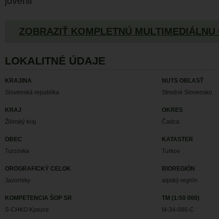
juvenil
ZOBRAZIŤ KOMPLETNÚ MULTIMEDIÁLNU
LOKALITNÉ ÚDAJE
KRAJINA
NUTS OBLASŤ
Slovenská republika
Stredné Slovensko
KRAJ
OKRES
Žilinský kraj
Čadca
OBEC
KATASTER
Turzovka
Turkov
OROGRAFICKÝ CELOK
BIOREGIÓN
Javorniky
alpský región
KOMPETENCIA ŠOP SR
TM (1:50 000)
S-CHKO Kysuce
M-34-086-C