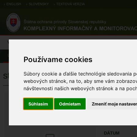
ENGLISH
SLOVENSKY
TEXTOVÁ VERZIA
Výsledky monitoringu
Pozorovania a výskytové dáta
Atlas
C
Úvod
Pozorovania a výskytové dáta
Zoologické záznamy
Používame cookies
strakoš červenochrbtý (obyčajný
Súbory cookie a ďalšie technológie sledovania p
webových stránok, na to, aby sme vám zobrazova
návštevnosti našich webových stránok a na pocho
strakoš červe
Lanius collurio Lin
Súhlasím
Odmietam
Zmeniť moje nastave
ÚZEMIA NA MA
Pozorovania a 
DÁTUM