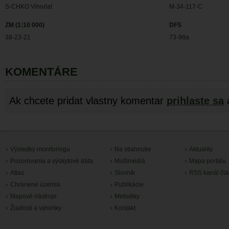
S-CHKO Vihorlat
M-34-117-C
ZM (1:10 000)
DFS
38-23-21
73-98a
KOMENTÁRE
Ak chcete pridat vlastny komentar
prihlaste sa
Výsledky monitoringu
Na stiahnutie
Aktuality
Pozorovania a výskytové dáta
Multimédiá
Mapa portálu
Atlas
Slovník
RSS kanál čl
Chránené územia
Publikácie
Mapové nástroje
Metodiky
Žiadosti a výnimky
Kontakt