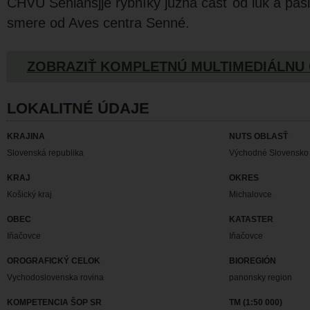
CHVÚ Seniansjje rybníky južná časť od lúk a pas
smere od Aves centra Senné.
ZOBRAZIŤ KOMPLETNÚ MULTIMEDIÁLNU
LOKALITNÉ ÚDAJE
KRAJINA
NUTS OBLASŤ
Slovenská republika
Východné Slovensko
KRAJ
OKRES
Košický kraj
Michalovce
OBEC
KATASTER
Iňačovce
Iňačovce
OROGRAFICKÝ CELOK
BIOREGIÓN
Vychodoslovenska rovina
panonsky region
KOMPETENCIA ŠOP SR
TM (1:50 000)