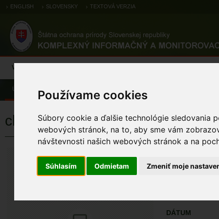
ENGLISH
SLOVENSKY
TEXTOVÁ VERZIA
Výsledky monitoringu
Pozorovania a výskytové dáta
Atlas
C
Úvod
Pozorovania a výskytové dáta
Zoologické záznamy
Používame cookies
chochlačka bielooká
Súbory cookie a ďalšie technológie sledovania p
webových stránok, na to, aby sme vám zobrazova
návštevnosti našich webových stránok a na pocho
chochlačka bi
Aythya nyroca (Gul
Súhlasím
Odmietam
Zmeniť moje nastave
ÚZEMIA NA MA
Pozorovania a 
DÁTUM