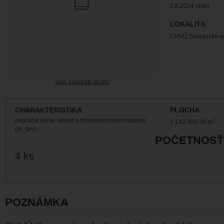
2.8.2024 (leto)
LOKALITA
CHVÚ Senianske ryb
Viac fotografií druhu
CHARAKTERISTIKA
PLOCHA
migrácia alebo výskyt v mimohniezdnom období
2
1 142 300,39 m
(M_MV)
POČETNOSŤ
4 ks
POZNÁMKA