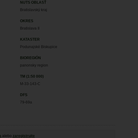
NUTS OBLASŤ
Bratislavský kraj
OKRES
Bratislava II
KATASTER
Podunajské Biskupice
BIOREGIÓN
panonsky region
TM (1:50 000)
M-33-143-C
DFS
79-69a
a
alebo
zaregistrujte