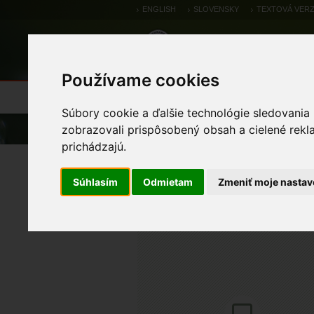
ENGLISH
SLOVENSKY
TEXTOVÁ VERZ
Používame cookies
Výsledky monitoringu
Pozorovania a 
Súbory cookie a ďalšie technológie sledovania
Úvod
Pozorovania a výskytové dáta
zobrazovali prispôsobený obsah a cielené rekl
prichádzajú.
Potápka hnedá (malá)
Súhlasím
Odmietam
Zmeniť moje nastav