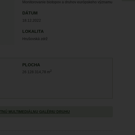
Monitorovanie biotopov a druhov európskeho významu
DÁTUM
18.12.2022
LOKALITA
Hrušovská zdrž
PLOCHA
2
26 128 314,78 m
TNÚ MULTIMEDIÁLNU GALÉRIU DRUHU