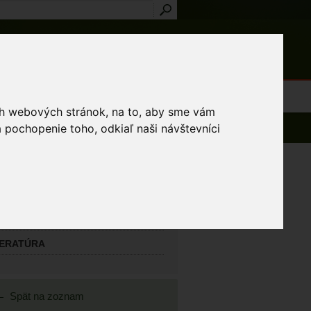
Prihlásenie
Registrácia
médiá
Slovník
Publikácie
Metodiky
Kontakt
osti a výnimky
ich webových stránok, na to, aby sme vám
 pochopenie toho, odkiaľ naši návštevníci
AVNÝ MAPOVATEĽ
lík Ján
TATNÍ MAPOVATELIA
TERATÚRA
Spät na zoznam