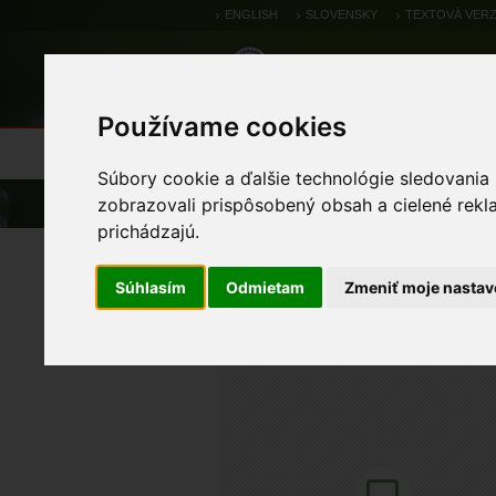
ENGLISH
SLOVENSKY
TEXTOVÁ VERZ
Používame cookies
Výsledky monitoringu
Pozorovania a 
Súbory cookie a ďalšie technológie sledovania
Úvod
Pozorovania a výskytové dáta
zobrazovali prispôsobený obsah a cielené rekl
prichádzajú.
rybár ( čorík) bahenný
Súhlasím
Odmietam
Zmeniť moje nastav