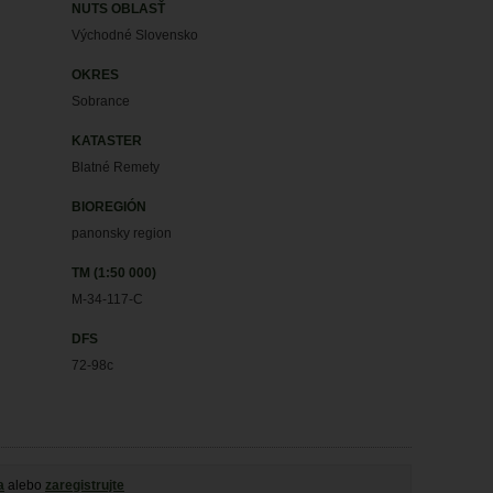
NUTS OBLASŤ
Východné Slovensko
OKRES
Sobrance
KATASTER
Blatné Remety
BIOREGIÓN
panonsky region
TM (1:50 000)
M-34-117-C
DFS
72-98c
a
alebo
zaregistrujte