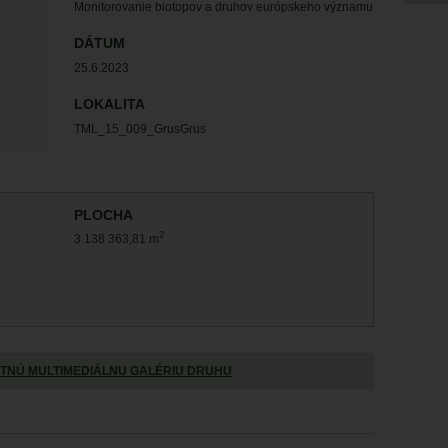
Monitorovanie biotopov a druhov európskeho významu
DÁTUM
25.6.2023
LOKALITA
TML_15_009_GrusGrus
PLOCHA
2
3 138 363,81 m
TNÚ MULTIMEDIÁLNU GALÉRIU DRUHU