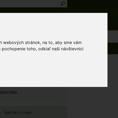
Prihlásenie
Registrácia
médiá
Slovník
Publikácie
Metodiky
Kontakt
osti a výnimky
ich webových stránok, na to, aby sme vám
 pochopenie toho, odkiaľ naši návštevníci
AVNÝ MAPOVATEĽ
ko Ľubomír
TATNÍ MAPOVATELIA
TERATÚRA
Spät na zoznam