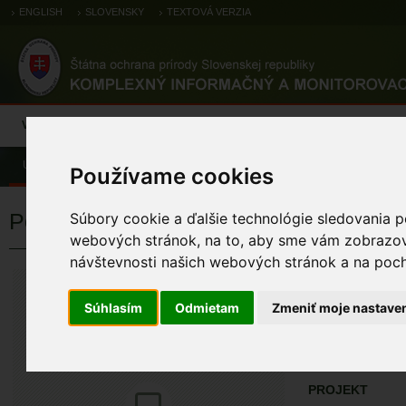
ENGLISH
SLOVENSKY
TEXTOVÁ VERZIA
Výsledky monitoringu
Pozorovania a výskytové dáta
Atlas
C
Úvod
Pozorovania a výskytové dáta
Zoologické záznamy
Používame cookies
Potápka hnedá (malá)
Súbory cookie a ďalšie technológie sledovania p
webových stránok, na to, aby sme vám zobrazova
návštevnosti našich webových stránok a na pocho
Potápka hnedá
Tachybaptus ruficoll
Súhlasím
Odmietam
Zmeniť moje nastave
ÚZEMIA NA MA
Pozorovania a 
PROJEKT