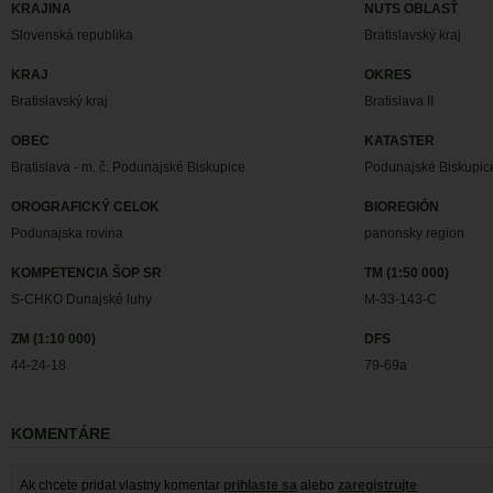
KRAJINA
NUTS OBLASŤ
Slovenská republika
Bratislavský kraj
KRAJ
OKRES
Bratislavský kraj
Bratislava II
OBEC
KATASTER
Bratislava - m. č. Podunajské Biskupice
Podunajské Biskupic
OROGRAFICKÝ CELOK
BIOREGIÓN
Podunajska rovina
panonsky region
KOMPETENCIA ŠOP SR
TM (1:50 000)
S-CHKO Dunajské luhy
M-33-143-C
ZM (1:10 000)
DFS
44-24-18
79-69a
KOMENTÁRE
Ak chcete pridat vlastny komentar
prihlaste sa
alebo
zaregistrujte