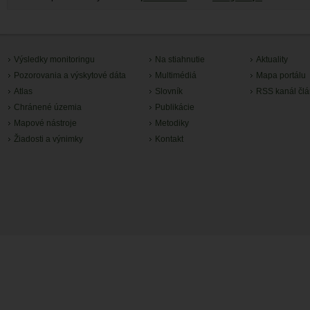
Výsledky monitoringu
Na stiahnutie
Aktuality
Pozorovania a výskytové dáta
Multimédiá
Mapa portálu
Atlas
Slovník
RSS kanál čl
Chránené územia
Publikácie
Mapové nástroje
Metodiky
Žiadosti a výnimky
Kontakt