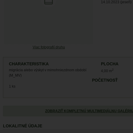
14.10.2023 (jeseň)
Viac fotografií druhu
CHARAKTERISTIKA
PLOCHA
migrácia alebo výskyt v mimohniezdnom období
2
4,00 m
(M_MV)
POČETNOSŤ
1 ks
ZOBRAZIŤ KOMPLETNÚ MULTIMEDIÁLNU GALÉRI
LOKALITNÉ ÚDAJE