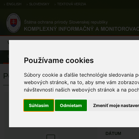
ENGLISH
SLOVENSKY
TEXTOVÁ VERZIA
Výsledky monitoringu
Pozorovania a výskytové dáta
Atlas
C
Úvod
Pozorovania a výskytové dáta
Zoologické záznamy
Používame cookies
Potápka hnedá (malá)
Súbory cookie a ďalšie technológie sledovania p
webových stránok, na to, aby sme vám zobrazova
návštevnosti našich webových stránok a na pocho
Potápka hnedá
Tachybaptus ruficoll
Súhlasím
Odmietam
Zmeniť moje nastave
ÚZEMIA NA MA
Pozorovania a 
DÁTUM