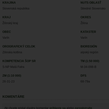
KRAJINA
NUTS OBLASŤ
Slovenská republika
Stredné Slovensko
KRAJ
OKRES
Žilinský kraj
Žilina
OBEC
KATASTER
Varín
Varín
OROGRAFICKÝ CELOK
BIOREGIÓN
Zilinska kotlina
alpský región
KOMPETENCIA ŠOP SR
TM (1:50 000)
S-NP Malá Fatra
M-34-098-B
ZM (1:10 000)
DFS
26-31-23
68-79a
KOMENTÁRE
Ak chcete pridat vlastny komentar
prihlaste sa
alebo
zaregistrujte