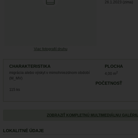
26.1.2023 (zima)
Viac fotografií druhu
CHARAKTERISTIKA
PLOCHA
migrácia alebo výskyt v mimohniezdnom období
2
4,00 m
(M_MV)
POČETNOSŤ
115 ks
ZOBRAZIŤ KOMPLETNÚ MULTIMEDIÁLNU GALÉRI
LOKALITNÉ ÚDAJE