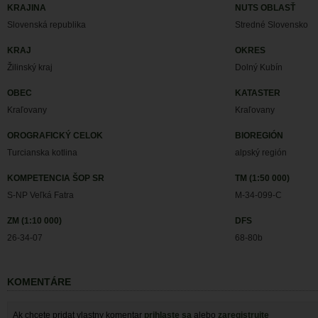
KRAJINA
NUTS OBLASŤ
Slovenská republika
Stredné Slovensko
KRAJ
OKRES
Žilinský kraj
Dolný Kubín
OBEC
KATASTER
Kraľovany
Kraľovany
OROGRAFICKÝ CELOK
BIOREGIÓN
Turcianska kotlina
alpský región
KOMPETENCIA ŠOP SR
TM (1:50 000)
S-NP Veľká Fatra
M-34-099-C
ZM (1:10 000)
DFS
26-34-07
68-80b
KOMENTÁRE
Ak chcete pridat vlastny komentar
prihlaste sa
alebo
zaregistrujte