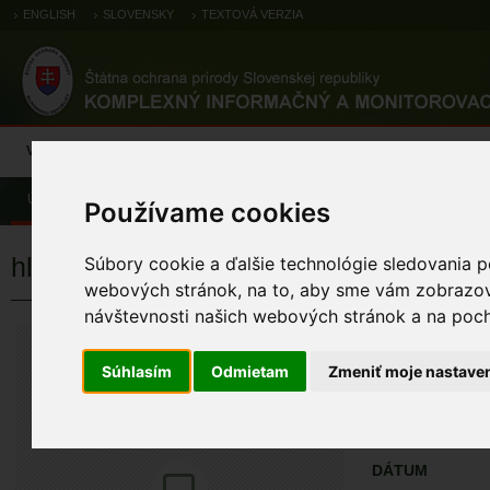
ENGLISH
SLOVENSKY
TEXTOVÁ VERZIA
Výsledky monitoringu
Pozorovania a výskytové dáta
Atlas
C
Úvod
Pozorovania a výskytové dáta
Zoologické záznamy
Používame cookies
hlaholka severská
Súbory cookie a ďalšie technológie sledovania p
webových stránok, na to, aby sme vám zobrazova
návštevnosti našich webových stránok a na pocho
hlaholka seve
Bucephala clangula
Súhlasím
Odmietam
Zmeniť moje nastave
ÚZEMIA NA MA
Pozorovania a 
DÁTUM