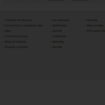
Výsledky monitoringu
Na stiahnutie
Aktuality
Pozorovania a výskytové dáta
Multimédiá
Mapa portálu
Atlas
Slovník
RSS kanál čl
Chránené územia
Publikácie
Mapové nástroje
Metodiky
Žiadosti a výnimky
Kontakt