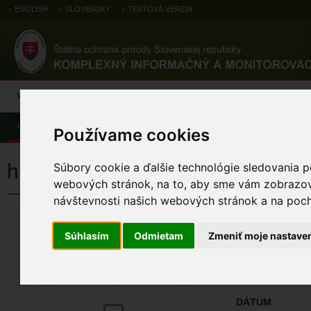
ENGLISH
SLOVENSKY
TEXTOVÁ VERZIA
Výsledky monitoringu
Pozorovania a výskytové dáta
Atlas
C
Úvod
Pozorovania a výskytové dáta
Zoologické záznamy
Používame cookies
hlaholka severská
Súbory cookie a ďalšie technológie sledovania p
webových stránok, na to, aby sme vám zobrazova
návštevnosti našich webových stránok a na pocho
hlaholka seve
Bucephala clangula
Súhlasím
Odmietam
Zmeniť moje nastave
ÚZEMIA NA MA
Pozorovania a 
DÁTUM