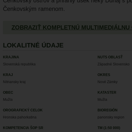
Čenkovský ostrov a priľahlý úsek rieky Dunaj s p
Čenkovským ramenom.
ZOBRAZIŤ KOMPLETNÚ MULTIMEDIÁLNU
LOKALITNÉ ÚDAJE
KRAJINA
NUTS OBLASŤ
Slovenská republika
Západné Slovensko
KRAJ
OKRES
Nitriansky kraj
Nové Zámky
OBEC
KATASTER
Mužla
Mužla
OROGRAFICKÝ CELOK
BIOREGIÓN
Hronska pahorkatina
panonsky region
KOMPETENCIA ŠOP SR
TM (1:50 000)