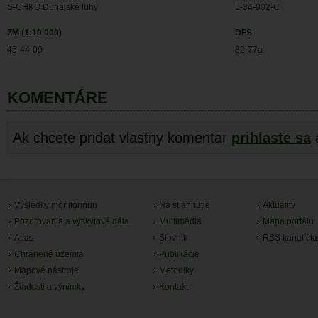
S-CHKO Dunajské luhy
L-34-002-C
ZM (1:10 000)
DFS
45-44-09
82-77a
KOMENTÁRE
Ak chcete pridat vlastny komentar
prihlaste sa
Výsledky monitoringu
Na stiahnutie
Aktuality
Pozorovania a výskytové dáta
Multimédiá
Mapa portálu
Atlas
Slovník
RSS kanál čl
Chránené územia
Publikácie
Mapové nástroje
Metodiky
Žiadosti a výnimky
Kontakt