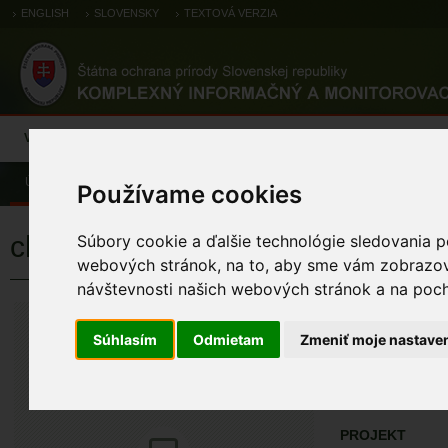
ENGLISH
SLOVENSKY
TEXTOVÁ VERZIA
Výsledky monitoringu
Pozorovania a výskytové dáta
Atlas
C
Úvod
Pozorovania a výskytové dáta
Zoologické záznamy
Používame cookies
chochlačka bielooká
Súbory cookie a ďalšie technológie sledovania p
webových stránok, na to, aby sme vám zobrazova
návštevnosti našich webových stránok a na pocho
chochlačka bi
Aythya nyroca (Gul
Súhlasím
Odmietam
Zmeniť moje nastave
ÚZEMIA NA MA
Pozorovania a 
PROJEKT