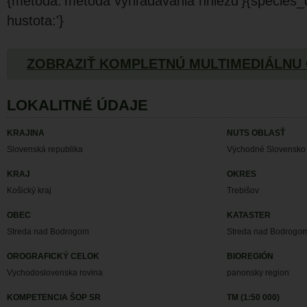
{metoda:'metóda vyhľadávania hniezd'}{species_de
hustota:'}
ZOBRAZIŤ KOMPLETNÚ MULTIMEDIÁLNU
LOKALITNÉ ÚDAJE
KRAJINA
NUTS OBLASŤ
Slovenská republika
Východné Slovensko
KRAJ
OKRES
Košický kraj
Trebišov
OBEC
KATASTER
Streda nad Bodrogom
Streda nad Bodrogo
OROGRAFICKÝ CELOK
BIOREGIÓN
Vychodoslovenska rovina
panonsky region
KOMPETENCIA ŠOP SR
TM (1:50 000)