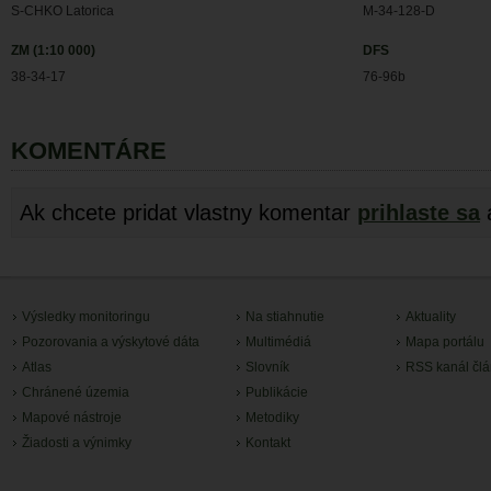
S-CHKO Latorica
M-34-128-D
ZM (1:10 000)
DFS
38-34-17
76-96b
KOMENTÁRE
Ak chcete pridat vlastny komentar
prihlaste sa
Výsledky monitoringu
Na stiahnutie
Aktuality
Pozorovania a výskytové dáta
Multimédiá
Mapa portálu
Atlas
Slovník
RSS kanál čl
Chránené územia
Publikácie
Mapové nástroje
Metodiky
Žiadosti a výnimky
Kontakt