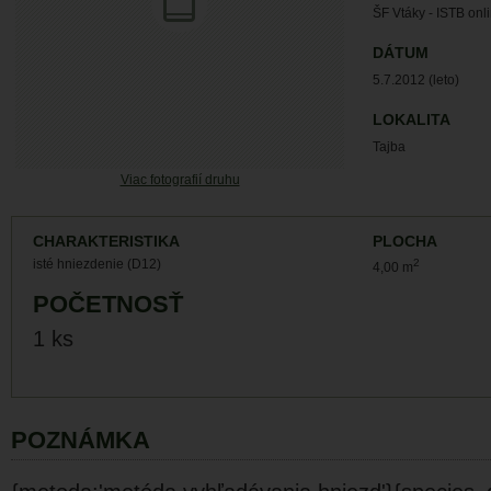
ŠF Vtáky - ISTB onl
DÁTUM
5.7.2012 (leto)
LOKALITA
Tajba
Viac fotografií druhu
CHARAKTERISTIKA
PLOCHA
isté hniezdenie (D12)
2
4,00 m
POČETNOSŤ
1 ks
POZNÁMKA