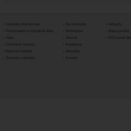
Výsledky monitoringu
Na stiahnutie
Aktuality
Pozorovania a výskytové dáta
Multimédiá
Mapa portálu
Atlas
Slovník
RSS kanál čl
Chránené územia
Publikácie
Mapové nástroje
Metodiky
Žiadosti a výnimky
Kontakt