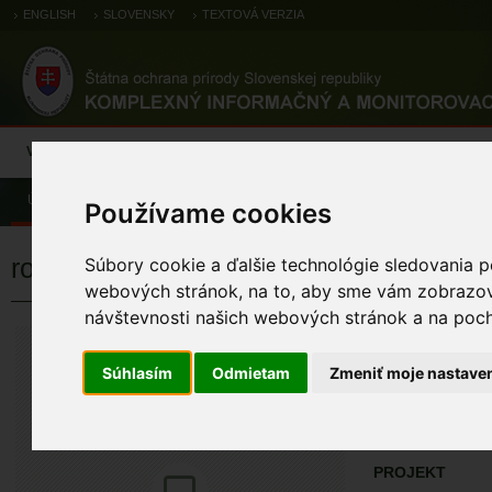
ENGLISH
SLOVENSKY
TEXTOVÁ VERZIA
Výsledky monitoringu
Pozorovania a výskytové dáta
Atlas
C
Úvod
Pozorovania a výskytové dáta
Zoologické záznamy
Používame cookies
rosnička zelená
Súbory cookie a ďalšie technológie sledovania p
webových stránok, na to, aby sme vám zobrazova
návštevnosti našich webových stránok a na pocho
rosnička zele
Hyla arborea (Linn
Súhlasím
Odmietam
Zmeniť moje nastave
ÚZEMIA NA MA
Pozorovania a 
PROJEKT