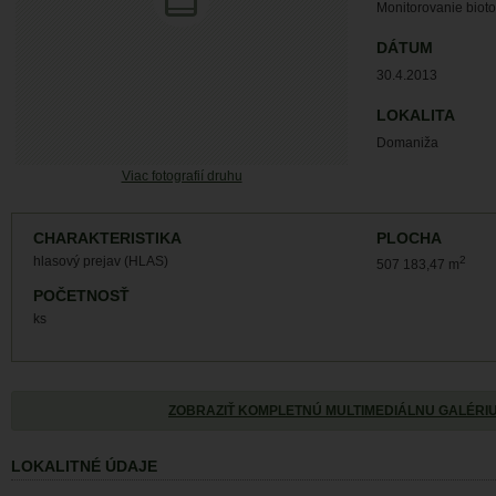
Monitorovanie biot
DÁTUM
30.4.2013
LOKALITA
Domaniža
Viac fotografií druhu
CHARAKTERISTIKA
PLOCHA
hlasový prejav (HLAS)
2
507 183,47 m
POČETNOSŤ
ks
ZOBRAZIŤ KOMPLETNÚ MULTIMEDIÁLNU GALÉRI
LOKALITNÉ ÚDAJE