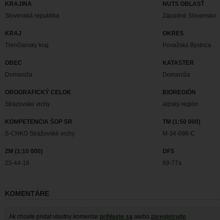
KRAJINA
NUTS OBLASŤ
Slovenská republika
Západné Slovensko
KRAJ
OKRES
Trenčiansky kraj
Považská Bystrica
OBEC
KATASTER
Domaniža
Domaniža
OROGRAFICKÝ CELOK
BIOREGIÓN
Strazovske vrchy
alpský región
KOMPETENCIA ŠOP SR
TM (1:50 000)
S-CHKO Strážovské vrchy
M-34-098-C
ZM (1:10 000)
DFS
25-44-18
69-77a
KOMENTÁRE
Ak chcete pridat vlastny komentar
prihlaste sa
alebo
zaregistrujte