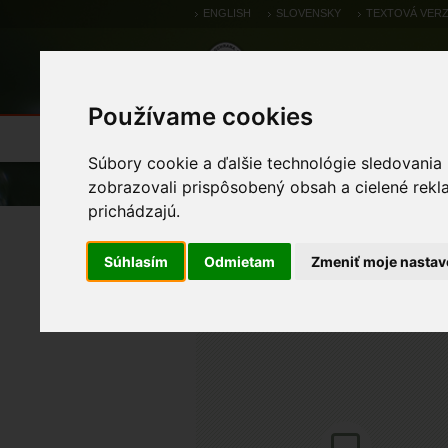
ENGLISH
SLOVENSKY
TEXTOVÁ VERZ
Používame cookies
Výsledky monitoringu
Pozorovania a 
Súbory cookie a ďalšie technológie sledovania
Úvod
Pozorovania a výskytové dáta
zobrazovali prispôsobený obsah a cielené rekl
prichádzajú.
Thecla betulae (Linna
Súhlasím
Odmietam
Zmeniť moje nastav