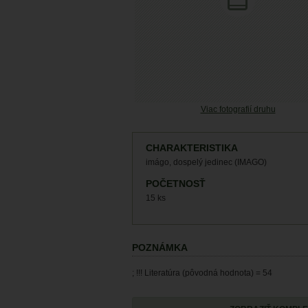
Viac fotografií druhu
CHARAKTERISTIKA
imágo, dospelý jedinec (IMAGO)
POČETNOSŤ
15 ks
POZNÁMKA
; !!! Literatúra (pôvodná hodnota) = 54