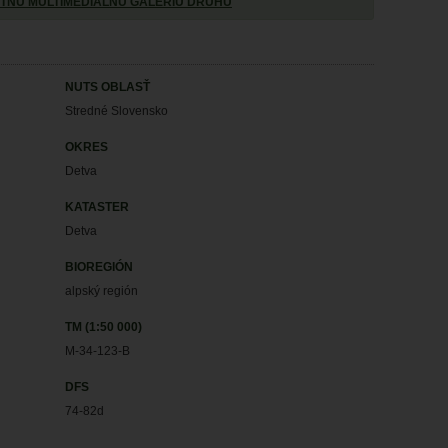
TNÚ MULTIMEDIÁLNU GALÉRIU DRUHU
NUTS OBLASŤ
Stredné Slovensko
OKRES
Detva
KATASTER
Detva
BIOREGIÓN
alpský región
TM (1:50 000)
M-34-123-B
DFS
74-82d