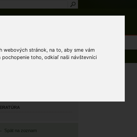
Prihlásenie
Registrácia
médiá
Slovník
Publikácie
Metodiky
Kontakt
osti a výnimky
ich webových stránok, na to, aby sme vám
 pochopenie toho, odkiaľ naši návštevníci
AVNÝ MAPOVATEĽ
enský Roman
TATNÍ MAPOVATELIA
TERATÚRA
Spät na zoznam