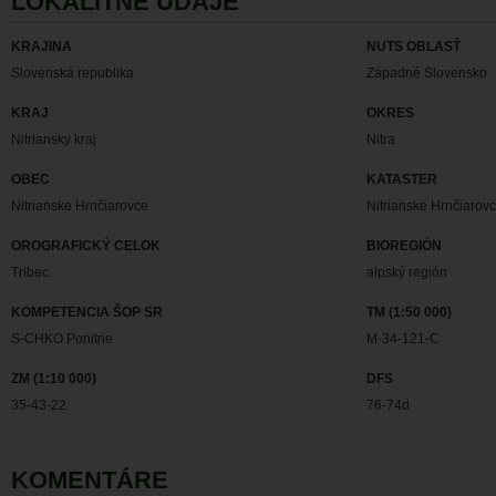
LOKALITNÉ ÚDAJE
KRAJINA
NUTS OBLASŤ
Slovenská republika
Západné Slovensko
KRAJ
OKRES
Nitriansky kraj
Nitra
OBEC
KATASTER
Nitrianske Hrnčiarovce
Nitrianske Hrnčiarov
OROGRAFICKÝ CELOK
BIOREGIÓN
Tribec
alpský región
KOMPETENCIA ŠOP SR
TM (1:50 000)
S-CHKO Ponitrie
M-34-121-C
ZM (1:10 000)
DFS
35-43-22
76-74d
KOMENTÁRE