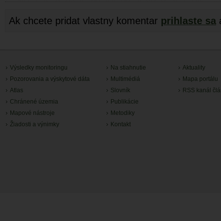
Ak chcete pridat vlastny komentar
prihlaste sa
Výsledky monitoringu
Na stiahnutie
Aktuality
Pozorovania a výskytové dáta
Multimédiá
Mapa portálu
Atlas
Slovník
RSS kanál čl
Chránené územia
Publikácie
Mapové nástroje
Metodiky
Žiadosti a výnimky
Kontakt