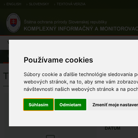
ENGLISH
SLOVENSKY
TEXTOVÁ VERZIA
Výsledky monitoringu
Pozorovania a výskytové dáta
Atlas
C
Úvod
Pozorovania a výskytové dáta
Zoologické záznamy
Používame cookies
Thecla betulae (Linnaeus, 1758)
Súbory cookie a ďalšie technológie sledovania p
webových stránok, na to, aby sme vám zobrazova
návštevnosti našich webových stránok a na pocho
Thecla betulae (Li
Súhlasím
Odmietam
Zmeniť moje nastave
ÚZEMIA NA MA
Pozorovania a 
DÁTUM