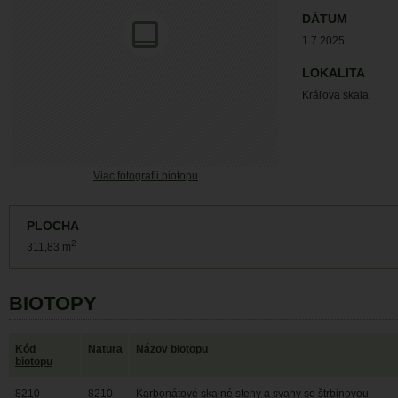
DÁTUM
1.7.2025
LOKALITA
Kráľova skala
Viac fotografii biotopu
PLOCHA
2
311,83 m
BIOTOPY
Kód
Natura
Názov biotopu
biotopu
8210
8210
Karbonátové skalné steny a svahy so štrbinovou