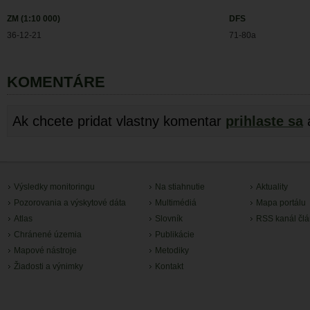
ZM (1:10 000)
DFS
36-12-21
71-80a
KOMENTÁRE
Ak chcete pridat vlastny komentar
prihlaste sa
Výsledky monitoringu
Na stiahnutie
Aktuality
Pozorovania a výskytové dáta
Multimédiá
Mapa portálu
Atlas
Slovník
RSS kanál čl
Chránené územia
Publikácie
Mapové nástroje
Metodiky
Žiadosti a výnimky
Kontakt