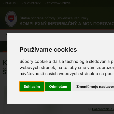
ENGLISH
SLOVENSKY
TEXTOVÁ VERZIA
Výsledky monitoringu
Pozorovania a výskytové dáta
Atlas
C
Úvod
Pozorovania a výskytové dáta
Biotopové záznamy
Používame cookies
Karbonátové skalné steny a sva
Súbory cookie a ďalšie technológie sledovania p
webových stránok, na to, aby sme vám zobrazova
štrbinovou vegetáciou
návštevnosti našich webových stránok a na pocho
Súhlasím
Odmietam
Zmeniť moje nastave
PROJEKT
Monitorovanie biot
ÚZEMIA NA MA
Pozorovania a 