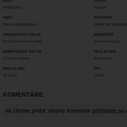
KRAJ
OKRES
Košický kraj
Trebišov
OBEC
KATASTER
Streda nad Bodrogom
Streda nad Bodrogo
OROGRAFICKÝ CELOK
BIOREGIÓN
Vychodoslovenska rovina
panonsky region
KOMPETENCIA ŠOP SR
TM (1:50 000)
S-CHKO Latorica
M-34-128-D
ZM (1:10 000)
DFS
38-34-22
76-96b
KOMENTÁRE
Ak chcete pridat vlastny komentar
prihlaste sa