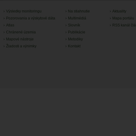
Výsledky monitoringu
Na stiahnutie
Aktuality
Pozorovania a výskytové dáta
Multimédiá
Mapa portálu
Atlas
Slovník
RSS kanál čl
Chránené územia
Publikácie
Mapové nástroje
Metodiky
Žiadosti a výnimky
Kontakt