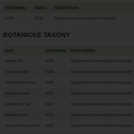
Kód biotopu
Natura
Názov biotopu
6240
6240
Subpanónske travinnobylinné porasty
BOTANICKÉ TAXÓNY
Druh
Kód biotopu
Názov biotopu
cesnak žltý
6240
Subpanónske travinnobylinné porasty
chlpana polná
6240
Subpanónske travinnobylinné porasty
chlpánik Bauhinov
6240
Subpanónske travinnobylinné porasty
datelina alpská
6240
Subpanónske travinnobylinné porasty
datelina horská
6240
Subpanónske travinnobylinné porasty
datelina rolná
6240
Subpanónske travinnobylinné porasty
divozel tmavocervený
6240
Subpanónske travinnobylinné porasty