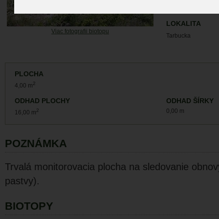
19.5.2022 (jar)
LOKALITA
Viac fotografii biotopu
Tarbucka
PLOCHA
2
4,00 m
ODHAD PLOCHY
ODHAD ŠÍRKY
2
0,00 m
16,00 m
POZNÁMKA
Trvalá monitorovacia plocha na sledovanie obnov
pastvy).
BIOTOPY