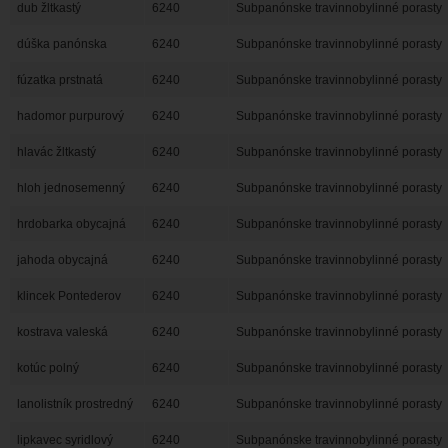
dub žltkastý
6240
Subpanónske travinnobylinné porasty
dúška panónska
6240
Subpanónske travinnobylinné porasty
fúzatka prstnatá
6240
Subpanónske travinnobylinné porasty
hadomor purpurový
6240
Subpanónske travinnobylinné porasty
hlavác žltkastý
6240
Subpanónske travinnobylinné porasty
hloh jednosemenný
6240
Subpanónske travinnobylinné porasty
hrdobarka obycajná
6240
Subpanónske travinnobylinné porasty
jahoda obycajná
6240
Subpanónske travinnobylinné porasty
klincek Pontederov
6240
Subpanónske travinnobylinné porasty
kostrava valeská
6240
Subpanónske travinnobylinné porasty
kotúc polný
6240
Subpanónske travinnobylinné porasty
lanolistník prostredný
6240
Subpanónske travinnobylinné porasty
lipkavec syridlový
6240
Subpanónske travinnobylinné porasty