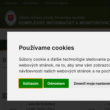
ENGLISH
SLOVENSKY
TEXTOVÁ VERZIA
Výsledky monitoringu
Pozorovania a výskytové dáta
Atlas
C
Úvod
Pozorovania a výskytové dáta
Botanické záznamy
Používame cookies
Botanické výskytové záznamy
Súbory cookie a ďalšie technológie sledovania p
webových stránok, na to, aby sme vám zobrazova
návštevnosti našich webových stránok a na pocho
ZRUŠIŤ
Súhlasím
Odmietam
Zmeniť moje nastave
lazerník širokolistý
v
Lokalita: Párnica, Stoh 2
Loka