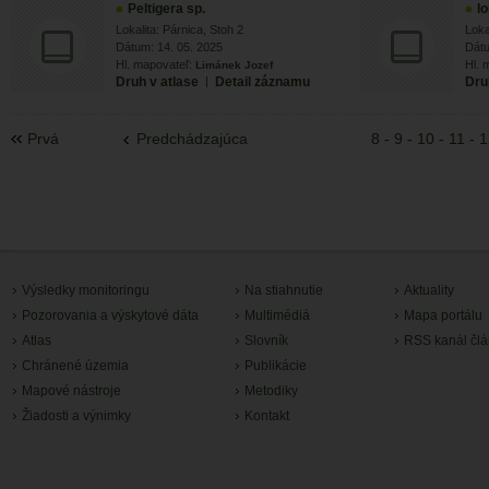
Peltigera sp.
l
Lokalita: Párnica, Stoh 2
Loka
Dátum: 14. 05. 2025
Dátu
Hl. mapovateľ:
Hl. 
Limánek Jozef
Druh v atlase
|
Detail záznamu
Dru
Prvá
Predchádzajúca
8
-
9
-
10
-
11
-
1
Výsledky monitoringu
Na stiahnutie
Aktuality
Pozorovania a výskytové dáta
Multimédiá
Mapa portálu
Atlas
Slovník
RSS kanál čl
Chránené územia
Publikácie
Mapové nástroje
Metodiky
Žiadosti a výnimky
Kontakt