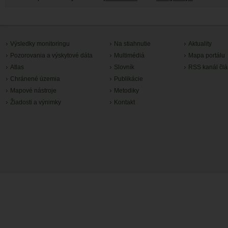
Výsledky monitoringu
Na stiahnutie
Aktuality
Pozorovania a výskytové dáta
Multimédiá
Mapa portálu
Atlas
Slovník
RSS kanál čl
Chránené územia
Publikácie
Mapové nástroje
Metodiky
Žiadosti a výnimky
Kontakt