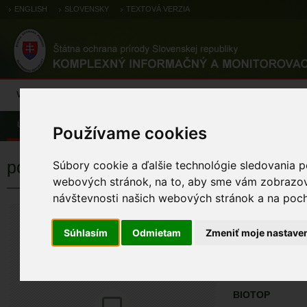
ENGLISH
SLOVENSKY
TEXTOVÁ VERZIA
Výsledky monitoringu
Pozorovania a výskytové dáta
Atlas
C
Úvod
Pozorovania a výskytové dáta
Botanické záznamy
Používame cookies
pohánkovec japonský
Súbory cookie a ďalšie technológie sledovania p
webových stránok, na to, aby sme vám zobrazova
návštevnosti našich webových stránok a na pocho
pohánkovec j
Fallopia japonica
Súhlasím
Odmietam
Zmeniť moje nastave
ÚZEMIA NA MA
Pozorovania a 
BIOTOP