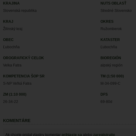
KRAJINA
NUTS OBLASŤ
Slovenská republika
Stredné Slovensko
KRAJ
OKRES
Žilinský kraj
Ružomberok
OBEC
KATASTER
Ľubochňa
Ľubochňa
OROGRAFICKÝ CELOK
BIOREGIÓN
Velka Fatra
alpský región
KOMPETENCIA ŠOP SR
TM (1:50 000)
S-NP Veľká Fatra
M-34-099-C
ZM (1:10 000)
DFS
26-34-22
69-80d
KOMENTÁRE
Ak chcete pridat vlastny komentar
prihlaste sa
alebo
zaregistrujte