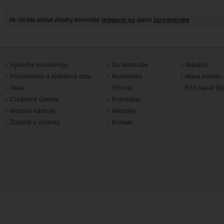
Ak chcete pridat vlastny komentar
prihlaste sa
alebo
zaregistrujte
Výsledky monitoringu
Na stiahnutie
Aktuality
Pozorovania a výskytové dáta
Multimédiá
Mapa portálu
Atlas
Slovník
RSS kanál čl
Chránené územia
Publikácie
Mapové nástroje
Metodiky
Žiadosti a výnimky
Kontakt