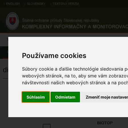
ENGLISH
SLOVENSKY
TEXTOVÁ VERZIA
Výsledky monitoringu
Pozorovania a výskytové dáta
Atlas
C
Úvod
Pozorovania a výskytové dáta
Botanické záznamy
Používame cookies
diskovka kučeravá
Súbory cookie a ďalšie technológie sledovania p
webových stránok, na to, aby sme vám zobrazova
návštevnosti našich webových stránok a na pocho
diskovka kuč
Flavoparmelia cape
Súhlasím
Odmietam
Zmeniť moje nastave
ÚZEMIA NA MA
Pozorovania a 
BIOTOP