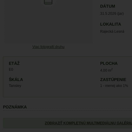
DÁTUM
31.5.2026 (jar)
LOKALITA
Rajecká Lesná
Viac fotografií druhu
ETÁŽ
PLOCHA
E0
2
4,00 m
ŠKÁLA
ZASTÚPENIE
Tansley
1 - menej ako 1%
POZNÁMKA
ZOBRAZIŤ KOMPLETNÚ MULTIMEDIÁLNU GALÉRI